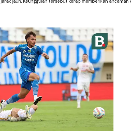
am jarak jauh. Keunggulan tersebut kerap memberikan ancaman 