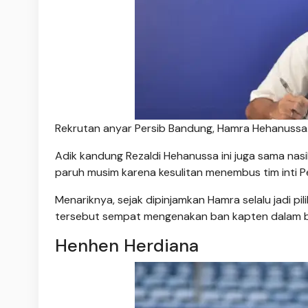
Rekrutan anyar Persib Bandung, Hamra Hehanussa.
Adik kandung Rezaldi Hehanussa ini juga sama nas
paruh musim karena kesulitan menembus tim inti Pe
Menariknya, sejak dipinjamkan Hamra selalu jadi pil
tersebut sempat mengenakan ban kapten dalam 
Henhen Herdiana