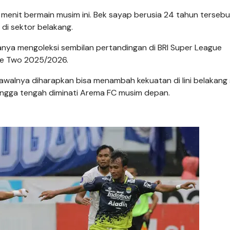
nit bermain musim ini. Bek sayap berusia 24 tahun tersebu
 di sektor belakang.
nya mengoleksi sembilan pertandingan di BRI Super League
ue Two 2025/2026.
walnya diharapkan bisa menambah kekuatan di lini belakang 
angga tengah diminati Arema FC musim depan.