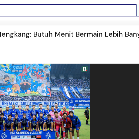
 Hengkang: Butuh Menit Bermain Lebih Ban