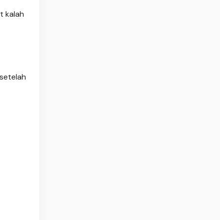
t kalah
setelah