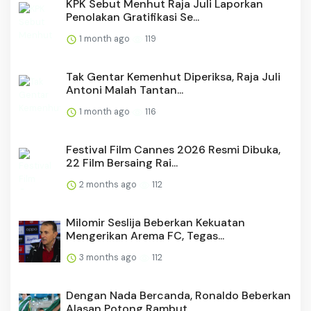
KPK Sebut Menhut Raja Juli Laporkan
Penolakan Gratifikasi Se...
1 month ago
119
Tak Gentar Kemenhut Diperiksa, Raja Juli
Antoni Malah Tantan...
1 month ago
116
Festival Film Cannes 2026 Resmi Dibuka,
22 Film Bersaing Rai...
2 months ago
112
Milomir Seslija Beberkan Kekuatan
Mengerikan Arema FC, Tegas...
3 months ago
112
Dengan Nada Bercanda, Ronaldo Beberkan
Alasan Potong Rambut ...