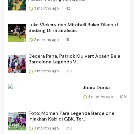
3 months ago
112
Luke Vickery dan Mitchell Baker Disebut
Sedang Dinaturalisas...
2 months ago
111
Cedera Paha, Patrick Kluivert Absen Bela
Barcelona Legends V...
3 months ago
109
Juara Dunia
3 months ago
109
Foto: Momen Para Legenda Barcelona
Injakkan Kaki di GBK, Ter...
3 months ago
108