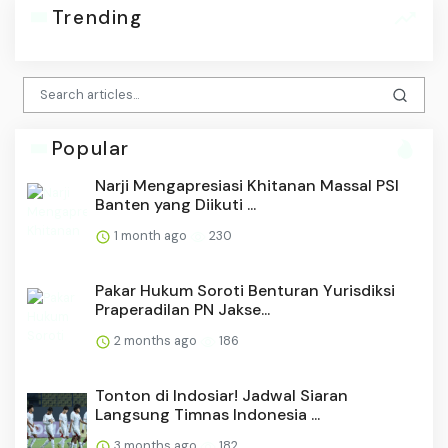
Trending
Popular
Narji Mengapresiasi Khitanan Massal PSI
Banten yang Diikuti ...
1 month ago
230
Pakar Hukum Soroti Benturan Yurisdiksi
Praperadilan PN Jakse...
2 months ago
186
Tonton di Indosiar! Jadwal Siaran
Langsung Timnas Indonesia ...
3 months ago
182