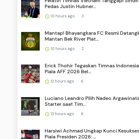
Pelatih Timnas Vietnam Tanggapi Sindi
Pedas Justin Hubner...
10 hours ago
3
Mantap! Bhayangkara FC Resmi Datang
Mantan Bek River Plat...
10 hours ago
2
Erick Thohir Tegaskan Timnas Indonesia
Piala AFF 2026 Bel...
12 hours ago
6
Luciano Leandro Pilih Nadeo Argawinata
Starter saat Tim...
13 hours ago
6
Harsiwi Achmad Ungkap Kunci Kesukse
Piala Presiden 2026: ...