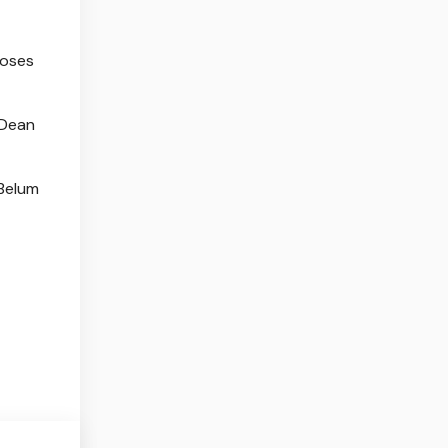
roses
 Dean
Belum