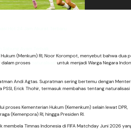
masi Hot 24 Jam Akurat Terbaru
n Sabung Ayam Terbaik
ri Hukum (Menkum) RI, Noor Korompot, menyebut bahwa dua 
g dalam proses
naturalisasi
untuk menjadi Warga Negara Indon
atman Andi Agtas. Supratman sering bertemu dengan Menter
 PSSI, Erick Thohir, termasuk membahas tentang naturalisasi
lalui proses Kementerian Hukum (Kemenkum) selain lewat DPR,
aga (Kemenpora) RI, hingga Presiden RI.
tuk membela Timnas Indonesia di FIFA Matchday Juni 2026 yan