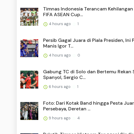
Timnas Indonesia Terancam Kehilangan R
FIFA ASEAN Cup...
4 hours ago
1
Persib Gagal Juara di Piala Presiden, Ini
Manis Igor T...
4 hours ago
0
Gabung TC di Solo dan Bertemu Rekan
Spanyol, Sergio C...
6 hours ago
1
Foto: Dari Kotak Band hingga Pesta Jua
Persebaya, Deretan ...
9 hours ago
4