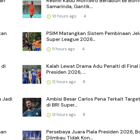
ran
Resmi! Kadu Monteiro Berlabuh ke Bor
Samarinda, Gantik...
10 hours ago
4
kan
PSIM Matangkan Sistem Pembinaan Jel
Super League 2026...
11 hours ago
4
 di
Kalah Lewat Drama Adu Penalti di Final 
Presiden 2026, ...
12 hours ago
8
 Jadi
Ambisi Besar Carlos Pena Terkait Target
di BRI Super...
13 hours ago
8
san
Persebaya Juara Piala Presiden 2026, B
Diimbau Tidak Kon...