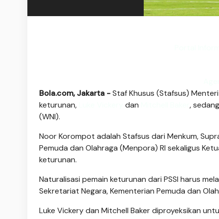
Portal Infor
Age
Bola.com, Jakarta -
Staf Khusus (Stafsus) Mente
keturunan,
Luke Vickery
dan
Mitchell Baker
, sedan
(WNI).
Noor Korompot adalah Stafsus dari Menkum, Supr
Pemuda dan Olahraga (Menpora) RI sekaligus Ketua
keturunan.
Naturalisasi pemain keturunan dari PSSI harus me
Sekretariat Negara, Kementerian Pemuda dan Olahr
Luke Vickery dan Mitchell Baker diproyeksikan un