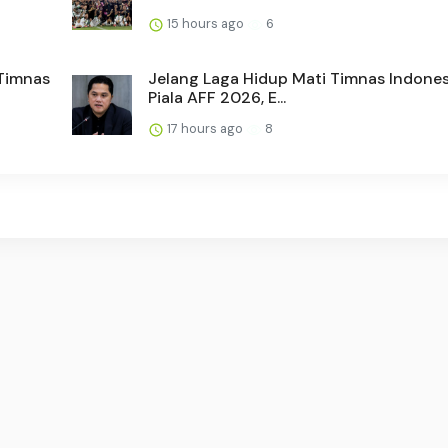
15 hours ago
6
 Timnas
Jelang Laga Hidup Mati Timnas Indones
Piala AFF 2026, E...
17 hours ago
8