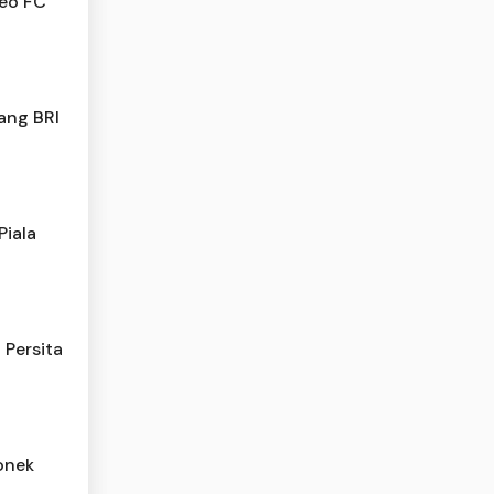
neo FC
ang BRI
Piala
 Persita
onek