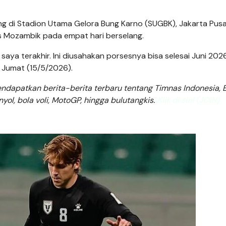
ing di Stadion Utama Gelora Bung Karno (SUGBK), Jakarta Pusa
 Mozambik pada empat hari berselang.
aya terakhir. Ini diusahakan porsesnya bisa selesai Juni 20
, Jumat (15/5/2026).
dapatkan berita-berita terbaru tentang Timnas Indonesia, B
anyol, bola voli, MotoGP, hingga bulutangkis.
Klik di sini (JOIN)