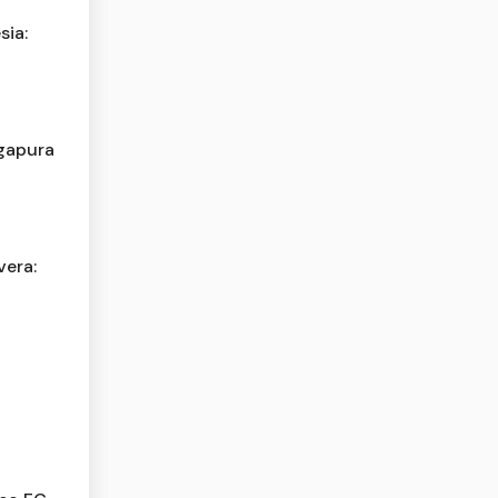
sia:
ngapura
vera:
i