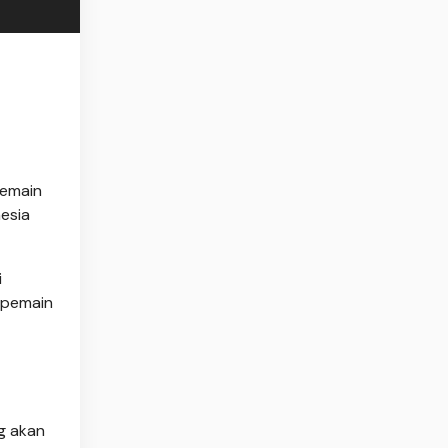
pemain
esia
i
 pemain
g akan