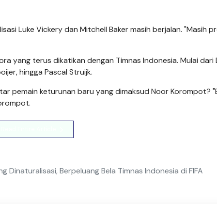
asi Luke Vickery dan Mitchell Baker masih berjalan. "Masih p
ra yang terus dikatikan dengan Timnas Indonesia. Mulai dari
ijer, hingga Pascal Struijk.
aftar pemain keturunan baru yang dimaksud Noor Korompot? "
Korompot.
Read Entire Article
g Dinaturalisasi, Berpeluang Bela Timnas Indonesia di FIFA