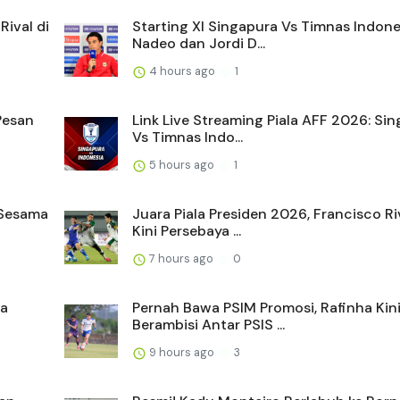
ival di
Starting XI Singapura Vs Timnas Indone
Nadeo dan Jordi D...
4 hours ago
1
 Pesan
Link Live Streaming Piala AFF 2026: Si
Vs Timnas Indo...
5 hours ago
1
 Sesama
Juara Piala Presiden 2026, Francisco Ri
Kini Persebaya ...
7 hours ago
0
ra
Pernah Bawa PSIM Promosi, Rafinha Kin
Berambisi Antar PSIS ...
9 hours ago
3