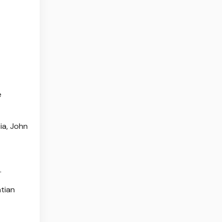
e
ia, John
.
atian