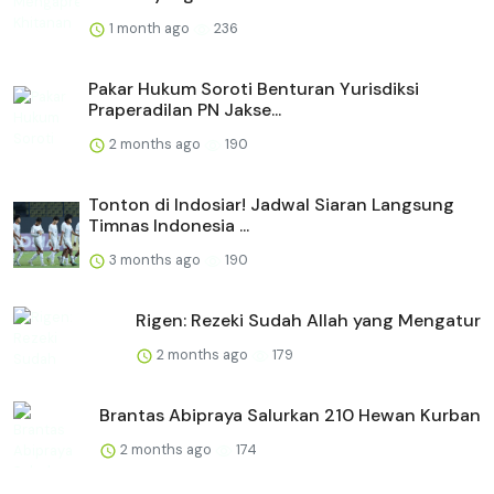
1 month ago
236
Pakar Hukum Soroti Benturan Yurisdiksi
Praperadilan PN Jakse...
2 months ago
190
Tonton di Indosiar! Jadwal Siaran Langsung
Timnas Indonesia ...
3 months ago
190
Rigen: Rezeki Sudah Allah yang Mengatur
2 months ago
179
Brantas Abipraya Salurkan 210 Hewan Kurban
2 months ago
174