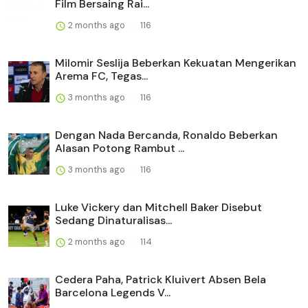
Film Bersaing Rai...
2 months ago
116
Milomir Seslija Beberkan Kekuatan Mengerikan
Arema FC, Tegas...
3 months ago
116
Dengan Nada Bercanda, Ronaldo Beberkan
Alasan Potong Rambut ...
3 months ago
116
Luke Vickery dan Mitchell Baker Disebut
Sedang Dinaturalisas...
2 months ago
114
Cedera Paha, Patrick Kluivert Absen Bela
Barcelona Legends V...