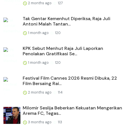
2 months ago
127
Tak Gentar Kemenhut Diperiksa, Raja Juli
Antoni Malah Tantan...
1 month ago
120
KPK Sebut Menhut Raja Juli Laporkan
Penolakan Gratifikasi Se...
1 month ago
120
Festival Film Cannes 2026 Resmi Dibuka, 22
Film Bersaing Rai...
2 months ago
114
Milomir Seslija Beberkan Kekuatan Mengerikan
Arema FC, Tegas...
3 months ago
113