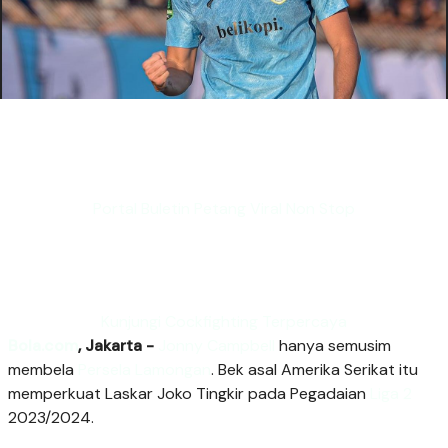
Portal Buletin Petang Viral Non Stop
Kunjungi Cockfighting Terpercaya
Bola.com
, Jakarta -
Jonny Campbell
hanya semusim
membela
Persela Lamongan
. Bek asal Amerika Serikat itu
memperkuat Laskar Joko Tingkir pada Pegadaian
Liga 2
2023/2024.