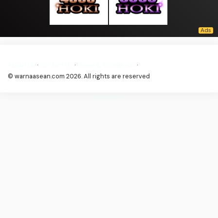
About Us
·
Contact Us
·
Terms & Conditions
·
© warnaasean.com 2026. All rights are reserved
Kabar berita |