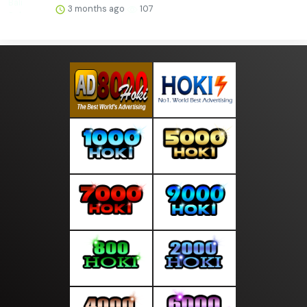
3 months ago
107