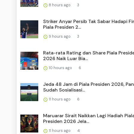
8 hours ago
3
Striker Anyar Persib Tak Sabar Hadapi Fi
Piala Presiden 2...
9 hours ago
3
Rata-rata Rating dan Share Piala Presid
2026 Naik Luar Bia...
10 hours ago
6
Jeda 48 Jam di Piala Presiden 2026, Pan
Sudah Sosialisasi...
11 hours ago
6
Maruarar Sirait Naikkan Lagi Hadiah Pial
Presiden 2026 Jela...
11 hours ago
4