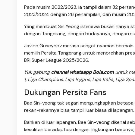
Pada musim 2022/2023, ia tampil dalam 32 pertand
2023/2024 dengan 26 penampilan, dan musim 20
Yang membuat Sin Yeong istimewa bukan hanya sta
dengan Tangerang, dengan budayanya, dengan sup
Javlon Guseynov merasa sangat nyaman bermain d
memilih Persita Tangerang untuk menorehkan pres
BRI Super League 2025/2026.
Yuk gabung
channel whatsapp Bola.com
untuk men
1, Liga Champions, Liga Inggris, Liga Italia, Liga Sp
Dukungan Persita Fans
Bae Sin-yeong tak segan mengungkapkan betapa du
rekan-rekannya bisa tampil luar biasa di lapangan.
Bahkan di luar lapangan, Bae Sin-yeong dikenal s
kesulitan beradaptasi dengan lingkungan barunya