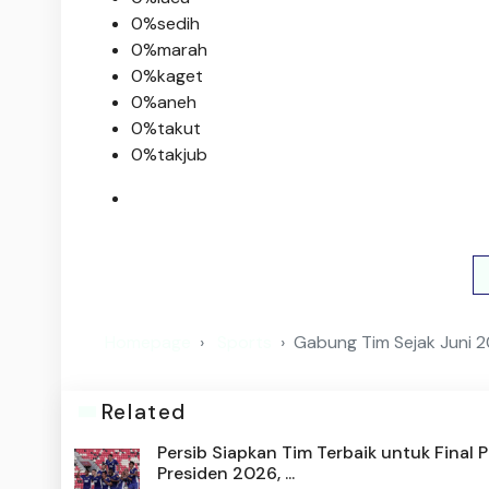
0%
sedih
0%
marah
0%
kaget
0%
aneh
0%
takut
0%
takjub
Homepage
Sports
Gabung Tim Sejak Juni 2
Related
Persib Siapkan Tim Terbaik untuk Final P
Presiden 2026, ...