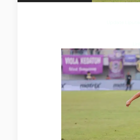
Update Liputa
Lin