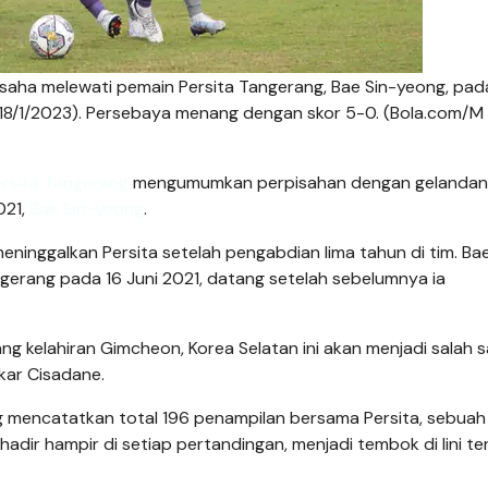
aha melewati pemain Persita Tangerang, Bae Sin-yeong, pad
 (18/1/2023). Persebaya menang dengan skor 5-0. (Bola.com/M 
ersita Tangerang
mengumumkan perpisahan dengan gelandang
021,
Bae Sin-yeong
.
eninggalkan Persita setelah pengabdian lima tahun di tim. Bae
gerang pada 16 Juni 2021, datang setelah sebelumnya ia
g kelahiran Gimcheon, Korea Selatan ini akan menjadi salah 
kar Cisadane.
g mencatatkan total 196 penampilan bersama Persita, sebuah
hadir hampir di setiap pertandingan, menjadi tembok di lini t