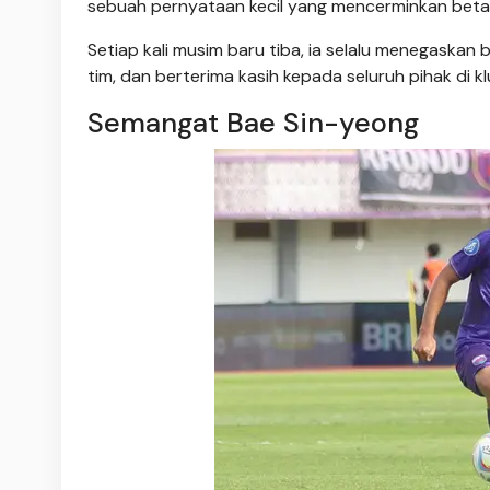
sebuah pernyataan kecil yang mencerminkan beta
Setiap kali musim baru tiba, ia selalu menegaska
tim, dan berterima kasih kepada seluruh pihak di 
Semangat Bae Sin-yeong