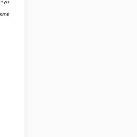
nya.
rsama