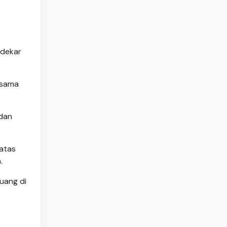
ndekar
rsama
dan
atas
a.
uang di