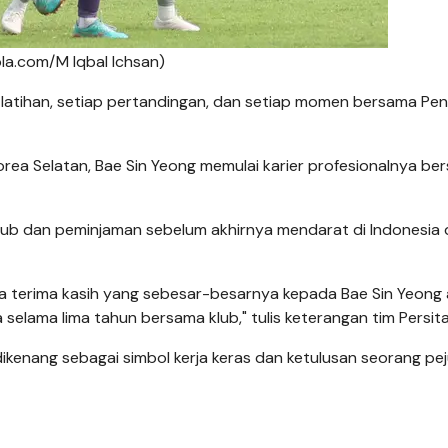
ola.com/M Iqbal Ichsan)
si latihan, setiap pertandingan, dan setiap momen bersama Pe
orea Selatan, Bae Sin Yeong memulai karier profesionalnya be
b dan peminjaman sebelum akhirnya mendarat di Indonesia 
 terima kasih yang sebesar-besarnya kepada Bae Sin Yeong 
a selama lima tahun bersama klub," tulis keterangan tim Persit
ikenang sebagai simbol kerja keras dan ketulusan seorang pej