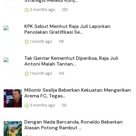
Strategis Melalui Kunj...
2 months ago
125
KPK Sebut Menhut Raja Juli Laporkan
Penolakan Gratifikasi Se...
1 month ago
118
Tak Gentar Kemenhut Diperiksa, Raja Juli
Antoni Malah Tantan...
1 month ago
114
Milomir Seslija Beberkan Kekuatan Mengerikan
Arema FC, Tegas...
3 months ago
112
Dengan Nada Bercanda, Ronaldo Beberkan
Alasan Potong Rambut ...