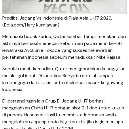
Prediksi Jepang Vs Indonesia di Piala Asia U-17 2026.
(Bola.com/Hery Kurniawan)
Memasuki babak kedua, Qatar kembali tampil menekan dan
akhirnya berhasil memecah kebuntuan pada menit ke-56
lewat aksi Ayokunle Tokode yang sukses melewati lini
pertahanan Indonesia sebelum menaklukkan Mike Rajasa.
Sepuluh menit kemudian, Qatar menggandakan keunggulan
melalui gol indah Dhiaeddine Benyatla setelah umpan
lambungnya dari sisi kiri justru meluncur masuk ke gawang
Indonesia.
Di pertandingan lain Grup B, Jepang U-17 berhasil
mengalahkan China U-17 dengan skor 2-1 dan tetap kukuh
di puncak klasemen. Hasil itu membuat Indonesia wajib
mengalahkan Jepang pada laga terakhir jika ingin menjaga
asa lolos ke Piala Dunia U-17 2026.