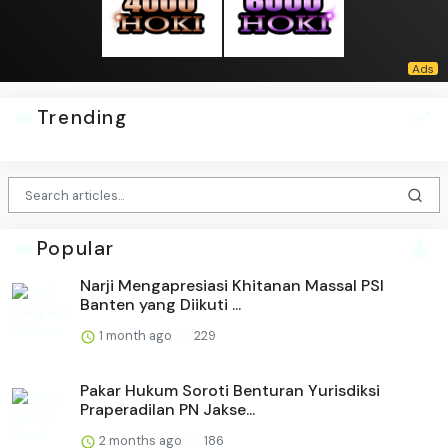
Trending
Popular
Narji Mengapresiasi Khitanan Massal PSI
Banten yang Diikuti ...
1 month ago
229
Pakar Hukum Soroti Benturan Yurisdiksi
Praperadilan PN Jakse...
2 months ago
186