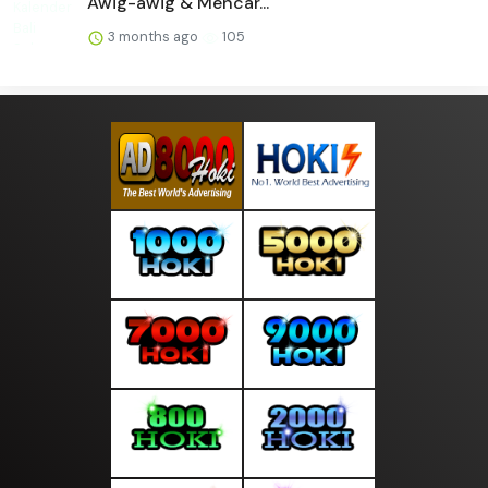
Awig-awig & Mencar...
3 months ago
105