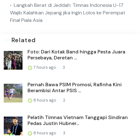
Langkah Berat di Jeddah: Timnas Indonesia U-17
Wajib Kalahkan Jepang jika Ingin Lolos ke Perempat
Final Piala Asia
Related
Foto: Dari Kotak Band hingga Pesta Juara
Persebaya, Deretan ...
7 hours ago
3
Pernah Bawa PSIM Promosi, Rafinha Kini
Berambisi Antar PSIS ...
8 hours ago
2
Pelatih Timnas Vietnam Tanggapi Sindiran
Pedas Justin Hubner...
8 hours ago
3