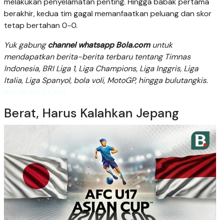
melakukan penyelamatan penting. Hingga babak pertama
berakhir, kedua tim gagal memanfaatkan peluang dan skor
tetap bertahan 0-0.
Yuk gabung
channel whatsapp Bola.com
untuk
mendapatkan berita-berita terbaru tentang Timnas
Indonesia, BRI Liga 1, Liga Champions, Liga Inggris, Liga
Italia, Liga Spanyol, bola voli, MotoGP, hingga bulutangkis.
Klik di sini (JOIN)
Berat, Harus Kalahkan Jepang