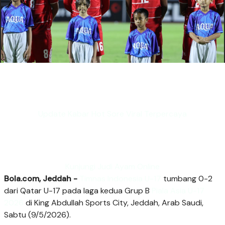
Update Kabar Hot Sore Viral Terpercaya
Kunjungi Judi Ayam Online
Bola.com, Jeddah -
Timnas Indonesia U-17
tumbang 0-2
dari Qatar U-17 pada laga kedua Grup B
Piala Asia U-17
2026
di King Abdullah Sports City, Jeddah, Arab Saudi,
Sabtu (9/5/2026).