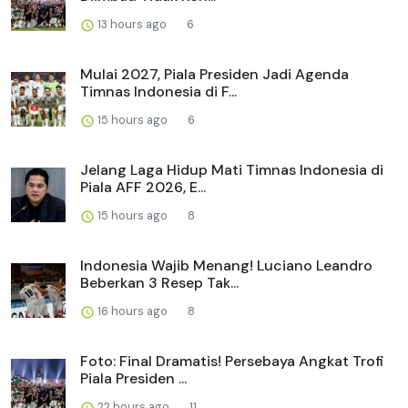
13 hours ago
6
Mulai 2027, Piala Presiden Jadi Agenda
Timnas Indonesia di F...
15 hours ago
6
Jelang Laga Hidup Mati Timnas Indonesia di
Piala AFF 2026, E...
15 hours ago
8
Indonesia Wajib Menang! Luciano Leandro
Beberkan 3 Resep Tak...
16 hours ago
8
Foto: Final Dramatis! Persebaya Angkat Trofi
Piala Presiden ...
22 hours ago
11