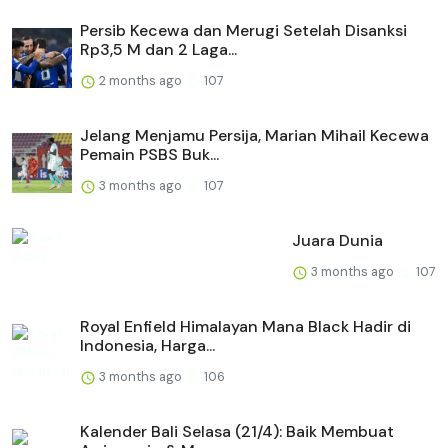
Persib Kecewa dan Merugi Setelah Disanksi
Rp3,5 M dan 2 Laga...
2 months ago
107
Jelang Menjamu Persija, Marian Mihail Kecewa
Pemain PSBS Buk...
3 months ago
107
Juara Dunia
3 months ago
107
Royal Enfield Himalayan Mana Black Hadir di
Indonesia, Harga...
3 months ago
106
Kalender Bali Selasa (21/4): Baik Membuat