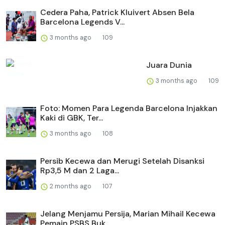
Cedera Paha, Patrick Kluivert Absen Bela
Barcelona Legends V...
3 months ago
109
Juara Dunia
3 months ago
109
Foto: Momen Para Legenda Barcelona Injakkan
Kaki di GBK, Ter...
3 months ago
108
Persib Kecewa dan Merugi Setelah Disanksi
Rp3,5 M dan 2 Laga...
2 months ago
107
Jelang Menjamu Persija, Marian Mihail Kecewa
Pemain PSBS Buk...