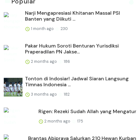
Popular
Narji Mengapresiasi Khitanan Massal PSI
Banten yang Diikuti ...
1 month ago
230
Pakar Hukum Soroti Benturan Yurisdiksi
Praperadilan PN Jakse...
2 months ago
186
Tonton di Indosiar! Jadwal Siaran Langsung
Timnas Indonesia ...
3 months ago
182
Rigen: Rezeki Sudah Allah yang Mengatur
2 months ago
175
Brantas Abipraya Salurkan 210 Hewan Kurban