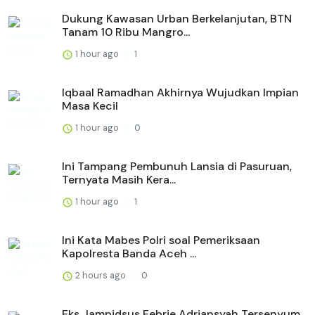
Dukung Kawasan Urban Berkelanjutan, BTN
Tanam 10 Ribu Mangro...
1 hour ago
1
Iqbaal Ramadhan Akhirnya Wujudkan Impian
Masa Kecil
1 hour ago
0
Ini Tampang Pembunuh Lansia di Pasuruan,
Ternyata Masih Kera...
1 hour ago
1
Ini Kata Mabes Polri soal Pemeriksaan
Kapolresta Banda Aceh ...
2 hours ago
0
Eks Jampidsus Febrie Adriansyah Tersenyum