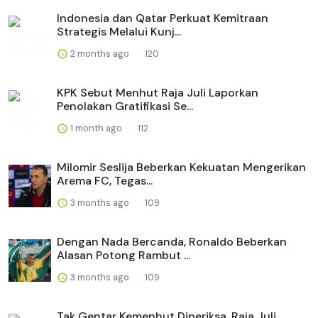
Indonesia dan Qatar Perkuat Kemitraan
Strategis Melalui Kunj...
2 months ago
120
KPK Sebut Menhut Raja Juli Laporkan
Penolakan Gratifikasi Se...
1 month ago
112
Milomir Seslija Beberkan Kekuatan Mengerikan
Arema FC, Tegas...
3 months ago
109
Dengan Nada Bercanda, Ronaldo Beberkan
Alasan Potong Rambut ...
3 months ago
109
Tak Gentar Kemenhut Diperiksa, Raja Juli