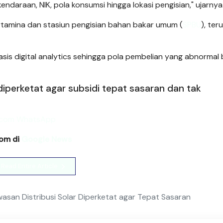
ndaraan, NIK, pola konsumsi hingga lokasi pengisian," ujarnya
rtamina dan stasiun pengisian bahan bakar umum (
SPBU
), ter
sis digital analytics sehingga pola pembelian yang abnormal 
diperketat agar subsidi tepat sasaran dan tak
com di
Google News
Read Entire Article
asan Distribusi Solar Diperketat agar Tepat Sasaran