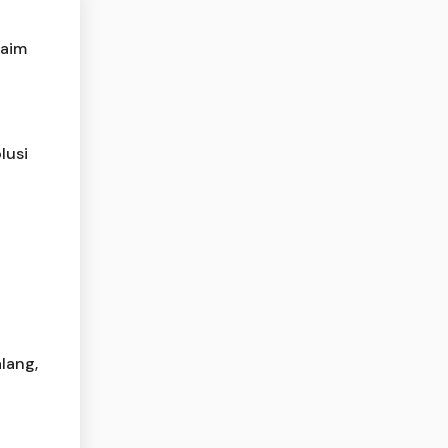
laim
lusi
lang,