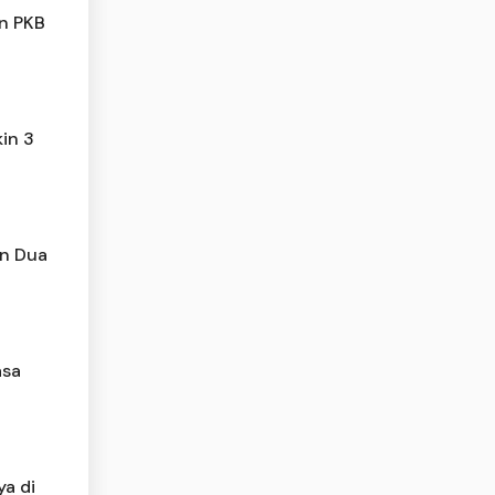
an PKB
kin 3
an Dua
asa
a di