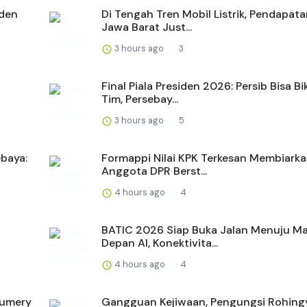
iden
Di Tengah Tren Mobil Listrik, Pendapat
Jawa Barat Just...
3 hours ago
3
Final Piala Presiden 2026: Persib Bisa Bi
Tim, Persebay...
3 hours ago
5
ebaya:
Formappi Nilai KPK Terkesan Membiark
Anggota DPR Berst...
4 hours ago
4
BATIC 2026 Siap Buka Jalan Menuju M
Depan AI, Konektivita...
4 hours ago
4
fumery
Gangguan Kejiwaan, Pengungsi Rohingy