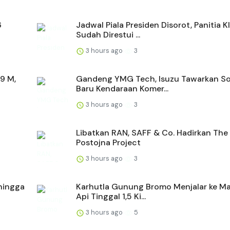
6
Jadwal Piala Presiden Disorot, Panitia K
Sudah Direstui ...
3 hours ago
3
9 M,
Gandeng YMG Tech, Isuzu Tawarkan So
Baru Kendaraan Komer...
3 hours ago
3
Libatkan RAN, SAFF & Co. Hadirkan The
Postojna Project
3 hours ago
3
hingga
Karhutla Gunung Bromo Menjalar ke Ma
Api Tinggal 1,5 Ki...
3 hours ago
5