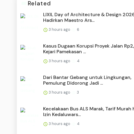
Related
LIXIL Day of Architecture & Design 202
Hadirkan Maestro Ars...
3 hours ago
6
Kasus Dugaan Korupsi Proyek Jalan Rp2,
Kejari Pamekasan ...
3 hours ago
4
Dari Bantar Gebang untuk Lingkungan,
Pemulung Didorong Jadi ...
3 hours ago
3
Kecelakaan Bus ALS Marak, Tarif Murah 
Izin Kedaluwars...
3 hours ago
4