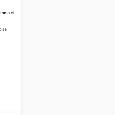
.
utama di
bisa