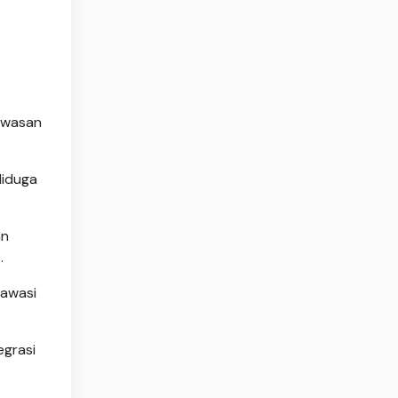
awasan
diduga
an
.
gawasi
egrasi