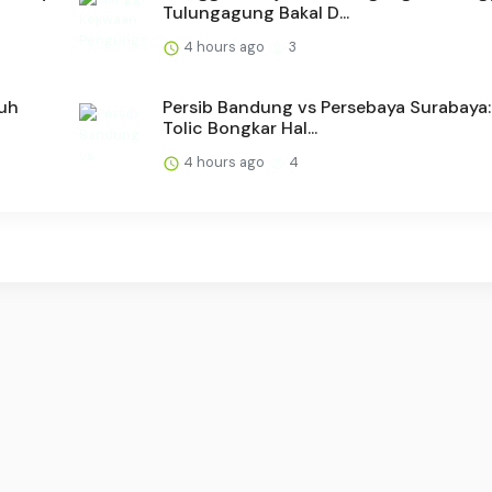
Tulungagung Bakal D...
4 hours ago
3
suh
Persib Bandung vs Persebaya Surabaya:
Tolic Bongkar Hal...
4 hours ago
4