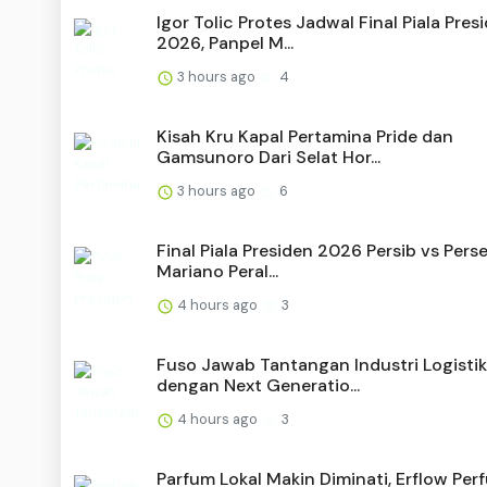
Igor Tolic Protes Jadwal Final Piala Pres
2026, Panpel M...
3 hours ago
4
Kisah Kru Kapal Pertamina Pride dan
Gamsunoro Dari Selat Hor...
3 hours ago
6
Final Piala Presiden 2026 Persib vs Pers
Mariano Peral...
4 hours ago
3
Fuso Jawab Tantangan Industri Logistik
dengan Next Generatio...
4 hours ago
3
Parfum Lokal Makin Diminati, Erflow Per