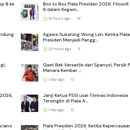
up B ke
Box to Box Piala Presiden 2026: Filosof
8 dalam Kegem...
19 hours ago
18
andung
Agawe Sukaning Wong Len: Ketika Piala
Presiden Menjadi Pangg...
22 hours ago
11
gi,
Gaet Bek Versatile dari Spanyol, Persik
Menara Kembar ...
1 day ago
13
 2026,
Janji Ketua PSSI usai Timnas Indonesia
Tersingkir di Piala A...
1 day ago
13
uciano
Piala Presiden 2026: Ketika Kepercayaa