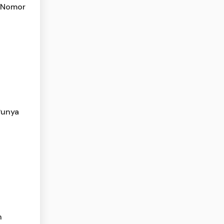
i Nomor
 Punya
n