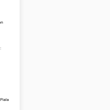
an
:
Piala