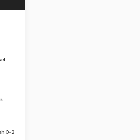
vel
ck
lah 0-2