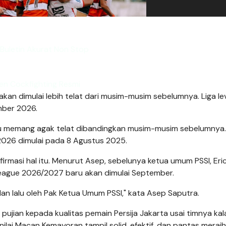
 Buletin Akurat Non Stop
en Cockfighting Resmi
an dimulai lebih telat dari musim-musim sebelumnya. Liga le
ember 2026.
tu memang agak telat dibandingkan musim-musim sebelumnya.
2026 dimulai pada 8 Agustus 2025.
irmasi hal itu. Menurut Asep, sebelunya ketua umum PSSI, Eri
League 2026/2027 baru akan dimulai September.
lan lalu oleh Pak Ketua Umum PSSI," kata Asep Saputra.
n pujian kepada kualitas pemain Persija Jakarta usai timnya ka
ilai Macan Kemayoran tampil solid, efektif, dan pantas meraih