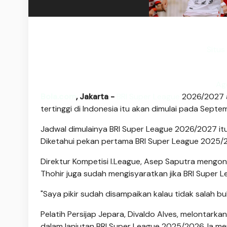
Situs
Ag
Bola.com
, Jakarta -
BRI Super League
2026/2027 ak
tertinggi di Indonesia itu akan dimulai pada Sept
Jadwal dimulainya BRI Super League 2026/2027 i
Diketahui pekan pertama BRI Super League 2025/
Direktur Kompetisi I.League, Asep Saputra mengonf
Thohir juga sudah mengisyaratkan jika BRI Super 
"Saya pikir sudah disampaikan kalau tidak salah bu
Pelatih Persijap Jepara, Divaldo Alves, melontarka
dalam lanjutan BRI Super League 2025/2026. Ia men