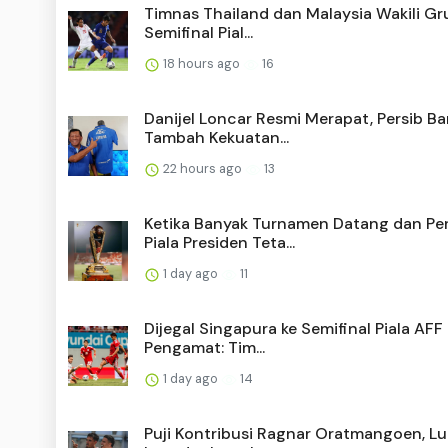
Timnas Thailand dan Malaysia Wakili Gr
Semifinal Pial...
18 hours ago
16
Danijel Loncar Resmi Merapat, Persib B
Tambah Kekuatan...
22 hours ago
13
Ketika Banyak Turnamen Datang dan Per
Piala Presiden Teta...
1 day ago
11
Dijegal Singapura ke Semifinal Piala AFF
Pengamat: Tim...
1 day ago
14
Puji Kontribusi Ragnar Oratmangoen, L