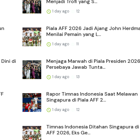
Menjadi Trofi yang S...
1 day ago
12
un
Piala AFF 2026 Jadi Ajang John Herdm
Menilai Pemain yang L...
1 day ago
11
Dini di
Menjaga Marwah di Piala Presiden 2026
Persebaya Jawab Tunta...
1 day ago
13
FF
Rapor Timnas Indonesia Saat Melawan
Singapura di Piala AFF 2...
1 day ago
12
Timnas Indonesia Ditahan Singapura di 
AFF 2026, Eks Ge...