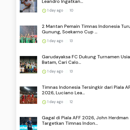
Leandro Ingatkan...
1 day ago
10
2 Mantan Pemain Timnas Indonesia Tur
Gunung, Soekarno Cup ...
1 day ago
13
Garudayaksa FC Dukung Turnamen Usia 
Batam, Cari Calo...
1 day ago
13
Timnas Indonesia Tersingkir dari Piala A
2026, Luciano Lea...
1 day ago
12
Gagal di Piala AFF 2026, John Herdman
Targetkan Timnas Indon...