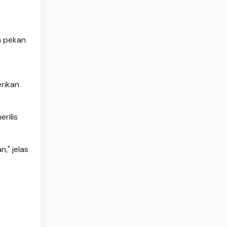
n pekan
rikan
rilis
," jelas