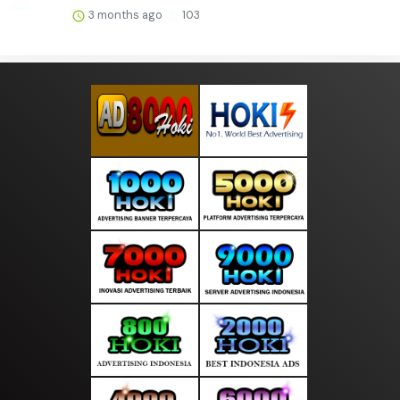
3 months ago
103