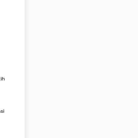
a
tih
si