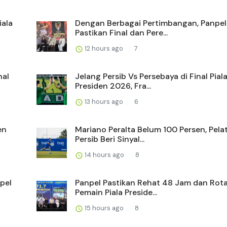
iala
Dengan Berbagai Pertimbangan, Panpel
Pastikan Final dan Pere...
12 hours ago
7
nal
Jelang Persib Vs Persebaya di Final Pial
Presiden 2026, Fra...
13 hours ago
6
en
Mariano Peralta Belum 100 Persen, Pela
Persib Beri Sinyal...
14 hours ago
8
pel
Panpel Pastikan Rehat 48 Jam dan Rota
Pemain Piala Preside...
15 hours ago
8