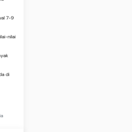
wal 7-9
ai-nilai
nyak
da di
ia