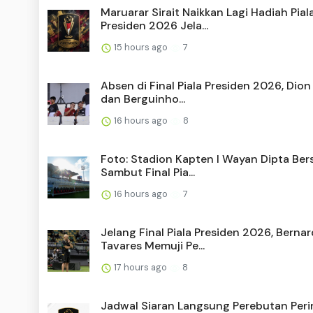
Maruarar Sirait Naikkan Lagi Hadiah Pial
Presiden 2026 Jela...
15 hours ago
7
Absen di Final Piala Presiden 2026, Dio
dan Berguinho...
16 hours ago
8
Foto: Stadion Kapten I Wayan Dipta Ber
Sambut Final Pia...
16 hours ago
7
Jelang Final Piala Presiden 2026, Berna
Tavares Memuji Pe...
17 hours ago
8
Jadwal Siaran Langsung Perebutan Peri