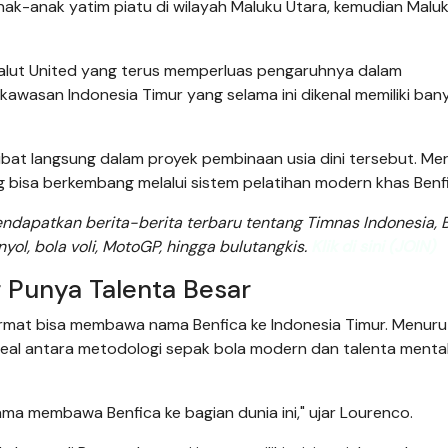
anak-anak yatim piatu di wilayah Maluku Utara, kemudian Malu
Malut United yang terus memperluas pengaruhnya dalam
awasan Indonesia Timur yang selama ini dikenal memiliki ban
libat langsung dalam proyek pembinaan usia dini tersebut. Me
ng bisa berkembang melalui sistem pelatihan modern khas Benf
dapatkan berita-berita terbaru tentang Timnas Indonesia, B
anyol, bola voli, MotoGP, hingga bulutangkis.
Klik di sini (JOIN)
 Punya Talenta Besar
rmat bisa membawa nama Benfica ke Indonesia Timur. Menuru
deal antara metodologi sepak bola modern dan talenta ment
ma membawa Benfica ke bagian dunia ini," ujar Lourenco.