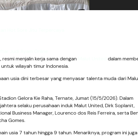
an Hot Sore Jitu Terpercaya
ftar Judi Ayam Online
a
, resmi menjalin kerja sama dengan
Malut United
dalam membe
untuk wilayah timur Indonesia.
naan usia dini terbesar yang menyasar talenta muda dari Mal
tadion Gelora Kie Raha, Ternate, Jumat (15/5/2026). Dalam
ahtera selaku perusahaan induk Malut United, Dirk Soplanit,
ional Business Manager, Lourenco dos Reis Ferreira, serta Ben
ocha Gomes.
n usia 7 tahun hingga 9 tahun. Menariknya, program ini juga