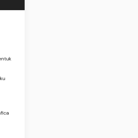
ntuk
uku
fica