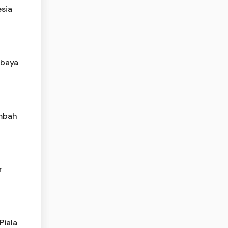
sia
ebaya
ambah
r
Piala