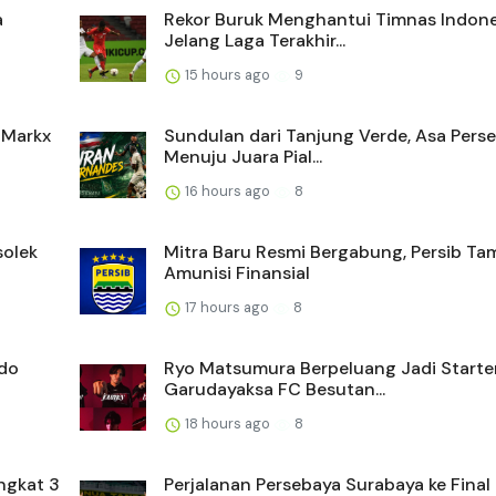
a
Rekor Buruk Menghantui Timnas Indone
Jelang Laga Terakhir...
15 hours ago
9
n Markx
Sundulan dari Tanjung Verde, Asa Pers
Menuju Juara Pial...
16 hours ago
8
solek
Mitra Baru Resmi Bergabung, Persib T
Amunisi Finansial
17 hours ago
8
rdo
Ryo Matsumura Berpeluang Jadi Starte
Garudayaksa FC Besutan...
18 hours ago
8
ngkat 3
Perjalanan Persebaya Surabaya ke Final 