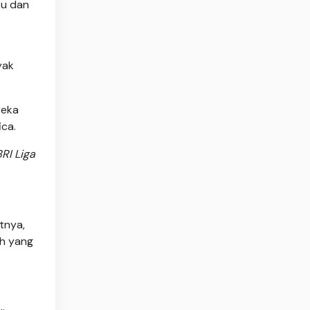
ku dan
yak
reka
ica.
RI Liga
tnya,
ah yang