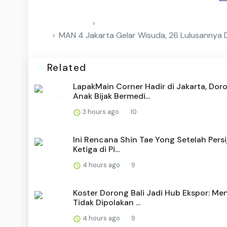
Homepage
Kabar Berita
MAN 4 Jakarta Gelar Wisuda, 26 Lulusannya 
Related
LapakMain Corner Hadir di Jakarta, Dor
Anak Bijak Bermedi...
3 hours ago
10
Ini Rencana Shin Tae Yong Setelah Persij
Ketiga di Pi...
4 hours ago
9
Koster Dorong Bali Jadi Hub Ekspor: M
Tidak Dipolakan ...
4 hours ago
9