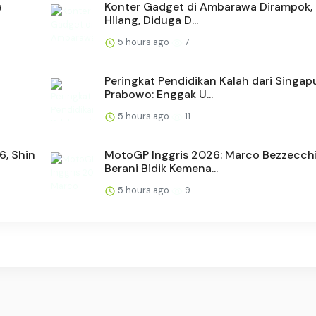
a
Konter Gadget di Ambarawa Dirampok, 
Hilang, Diduga D...
5 hours ago
7
Peringkat Pendidikan Kalah dari Singapu
Prabowo: Enggak U...
5 hours ago
11
6, Shin
MotoGP Inggris 2026: Marco Bezzecchi
Berani Bidik Kemena...
5 hours ago
9