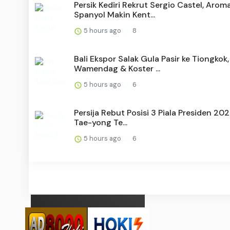
Persik Kediri Rekrut Sergio Castel, Arom
Spanyol Makin Kent...
5 hours ago
8
Bali Ekspor Salak Gula Pasir ke Tiongkok,
Wamendag & Koster ...
5 hours ago
6
Persija Rebut Posisi 3 Piala Presiden 202
Tae-yong Te...
5 hours ago
6