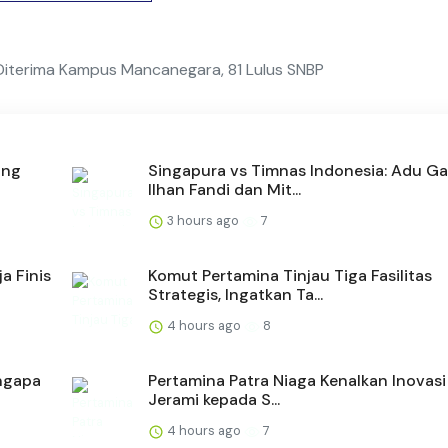
Diterima Kampus Mancanegara, 81 Lulus SNBP
ong
Singapura vs Timnas Indonesia: Adu G
Ilhan Fandi dan Mit...
3 hours ago
7
a Finis
Komut Pertamina Tinjau Tiga Fasilitas
Strategis, Ingatkan Ta...
4 hours ago
8
engapa
Pertamina Patra Niaga Kenalkan Inovasi
Jerami kepada S...
4 hours ago
7