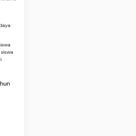
rdaya
siswa
 siswa
i.
ahun