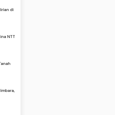
rian di
tina NTT
 Tanah
Himbara,