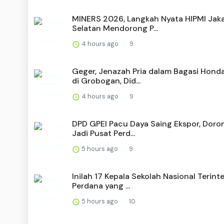
MINERS 2026, Langkah Nyata HIPMI Jak
Selatan Mendorong P...
4 hours ago
9
Geger, Jenazah Pria dalam Bagasi Hond
di Grobogan, Did...
4 hours ago
9
DPD GPEI Pacu Daya Saing Ekspor, Doron
Jadi Pusat Perd...
5 hours ago
9
Inilah 17 Kepala Sekolah Nasional Terint
Perdana yang ...
5 hours ago
10