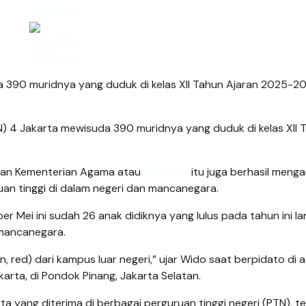
 390 muridnya yang duduk di kelas XII Tahun Ajaran 2025-2
) 4 Jakarta mewisuda 390 muridnya yang duduk di kelas XII 
ngan Kementerian Agama atau
Kemenag
itu juga berhasil meng
uan tinggi di dalam negeri dan mancanegara.
 Mei ini sudah 26 anak didiknya yang lulus pada tahun ini l
 mancanegara.
, red) dari kampus luar negeri,” ujar Wido saat berpidato di 
karta, di Pondok Pinang, Jakarta Selatan.
arta yang diterima di berbagai perguruan tinggi negeri (PTN), 