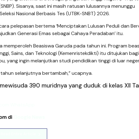
i (SNBP). Sisanya, saat ini masih ratusan lulusannya menunggu
 Seleksi Nasional Berbasis Tes (UTBK-SNBT) 2026.
acara pelepasan bertema ‘Menciptakan Lulusan Peduli dan Be
ujudkan Generasi Emas sebagai Cahaya Peradaban’ itu.
a memperoleh Beasiswa Garuda pada tahun ini. Program bea
i, Sains, dan Teknologi (Kemenristekdikti) itu ditujukan bagi
 yang ingin melanjutkan studi pendidikan tinggi di luar neger
-tahun selanjutnya bertambah,” ucapnya.
mewisuda 390 muridnya yang duduk di kelas XII T
com di
Google News
Read Entire Article