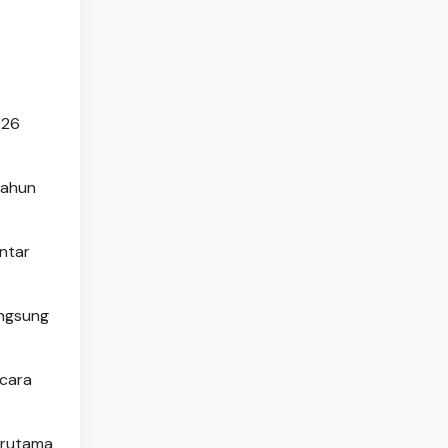
026
Tahun
antar
angsung
acara
terutama