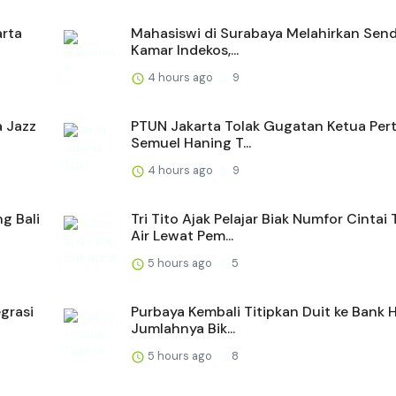
arta
Mahasiswi di Surabaya Melahirkan Sendi
Kamar Indekos,...
4 hours ago
9
a Jazz
PTUN Jakarta Tolak Gugatan Ketua Per
Semuel Haning T...
4 hours ago
9
g Bali
Tri Tito Ajak Pelajar Biak Numfor Cintai
Air Lewat Pem...
5 hours ago
5
egrasi
Purbaya Kembali Titipkan Duit ke Bank 
Jumlahnya Bik...
5 hours ago
8