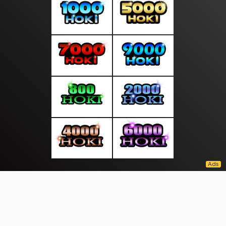
About Us
·
Contact Us
·
Terms & Conditions
·
© warnaasean.com 2026. All rights are reserved