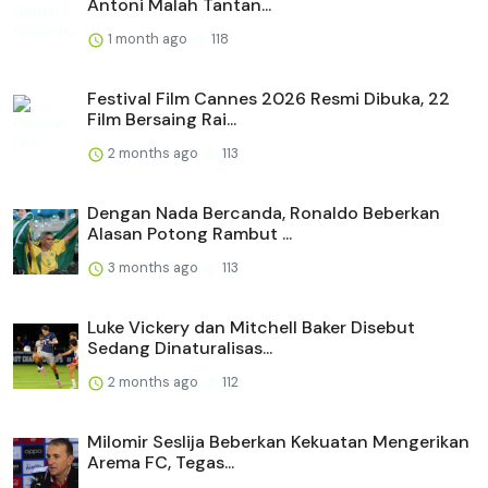
Antoni Malah Tantan...
1 month ago
118
Festival Film Cannes 2026 Resmi Dibuka, 22
Film Bersaing Rai...
2 months ago
113
Dengan Nada Bercanda, Ronaldo Beberkan
Alasan Potong Rambut ...
3 months ago
113
Luke Vickery dan Mitchell Baker Disebut
Sedang Dinaturalisas...
2 months ago
112
Milomir Seslija Beberkan Kekuatan Mengerikan
Arema FC, Tegas...