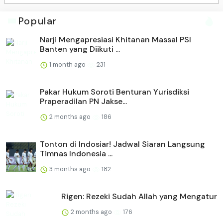
Popular
Narji Mengapresiasi Khitanan Massal PSI
Banten yang Diikuti ...
1 month ago
231
Pakar Hukum Soroti Benturan Yurisdiksi
Praperadilan PN Jakse...
2 months ago
186
Tonton di Indosiar! Jadwal Siaran Langsung
Timnas Indonesia ...
3 months ago
182
Rigen: Rezeki Sudah Allah yang Mengatur
2 months ago
176