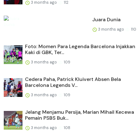
3 months ago
112
Juara Dunia
3 months ago
110
Foto: Momen Para Legenda Barcelona Injakkan
Kaki di GBK, Ter...
3 months ago
109
Cedera Paha, Patrick Kluivert Absen Bela
Barcelona Legends V...
3 months ago
109
Jelang Menjamu Persija, Marian Mihail Kecewa
Pemain PSBS Buk...
3 months ago
108