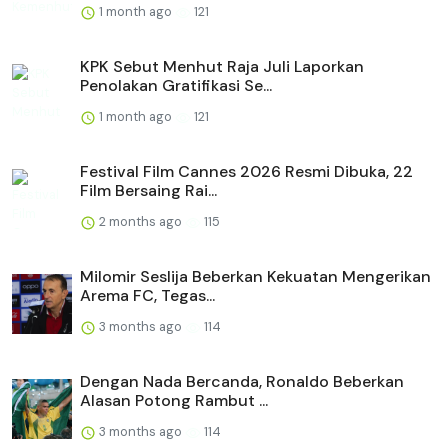
1 month ago
121
KPK Sebut Menhut Raja Juli Laporkan
Penolakan Gratifikasi Se...
1 month ago
121
Festival Film Cannes 2026 Resmi Dibuka, 22
Film Bersaing Rai...
2 months ago
115
Milomir Seslija Beberkan Kekuatan Mengerikan
Arema FC, Tegas...
3 months ago
114
Dengan Nada Bercanda, Ronaldo Beberkan
Alasan Potong Rambut ...
3 months ago
114