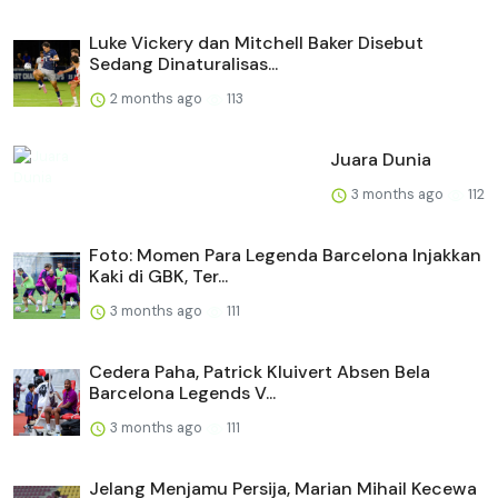
Luke Vickery dan Mitchell Baker Disebut
Sedang Dinaturalisas...
2 months ago
113
Juara Dunia
3 months ago
112
Foto: Momen Para Legenda Barcelona Injakkan
Kaki di GBK, Ter...
3 months ago
111
Cedera Paha, Patrick Kluivert Absen Bela
Barcelona Legends V...
3 months ago
111
Jelang Menjamu Persija, Marian Mihail Kecewa