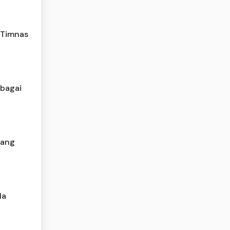
 Timnas
ebagai
bang
la