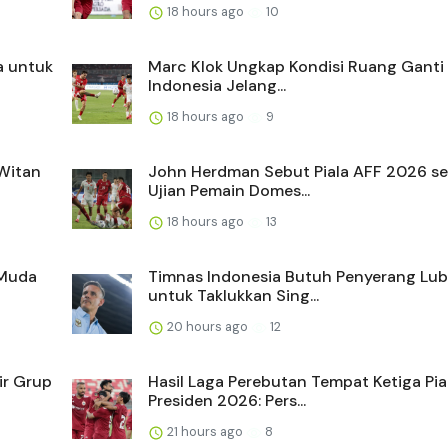
18 hours ago
10
a untuk
Marc Klok Ungkap Kondisi Ruang Ganti
Indonesia Jelang...
18 hours ago
9
 Witan
John Herdman Sebut Piala AFF 2026 s
Ujian Pemain Domes...
18 hours ago
13
 Muda
Timnas Indonesia Butuh Penyerang Lu
untuk Taklukkan Sing...
20 hours ago
12
ir Grup
Hasil Laga Perebutan Tempat Ketiga Pia
Presiden 2026: Pers...
21 hours ago
8