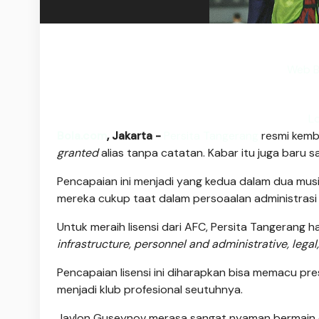
Web B
L
Bola.com
, Jakarta -
Persita Tangerang
resmi kemb
granted
alias tanpa catatan. Kabar itu juga baru 
Pencapaian ini menjadi yang kedua dalam dua mus
mereka cukup taat dalam persoaalan administrasi 
Untuk meraih lisensi dari AFC, Persita Tangerang 
infrastructure, personnel and administrative, legal,
Pencapaian lisensi ini diharapkan bisa memacu pr
menjadi klub profesional seutuhnya.
Javlon Guseynov merasa sangat nyaman bermain d