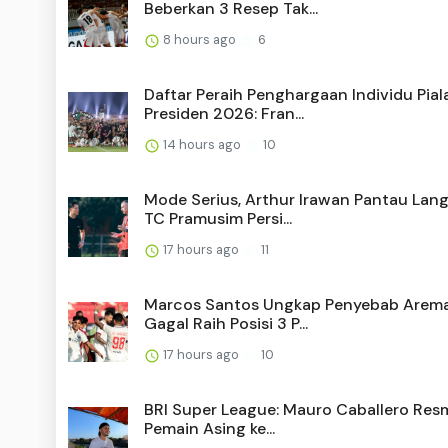
Beberkan 3 Resep Tak...
8 hours ago
6
Daftar Peraih Penghargaan Individu Pial
Presiden 2026: Fran...
14 hours ago
10
Mode Serius, Arthur Irawan Pantau Lan
TC Pramusim Persi...
17 hours ago
11
Marcos Santos Ungkap Penyebab Arem
Gagal Raih Posisi 3 P...
17 hours ago
10
BRI Super League: Mauro Caballero Resm
Pemain Asing ke...