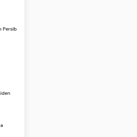
n Persib
siden
ja