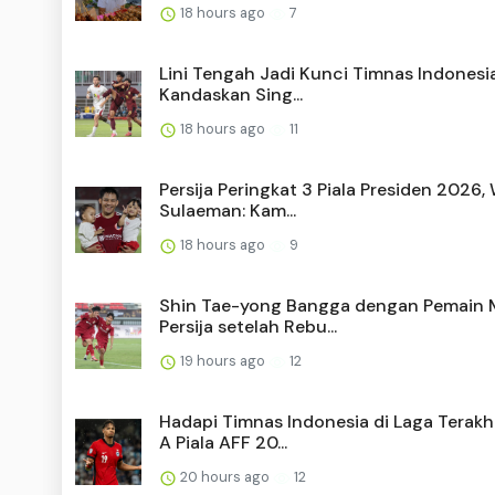
18 hours ago
7
Lini Tengah Jadi Kunci Timnas Indonesi
Kandaskan Sing...
18 hours ago
11
Persija Peringkat 3 Piala Presiden 2026,
Sulaeman: Kam...
18 hours ago
9
Shin Tae-yong Bangga dengan Pemain
Persija setelah Rebu...
19 hours ago
12
Hadapi Timnas Indonesia di Laga Terakh
A Piala AFF 20...
20 hours ago
12