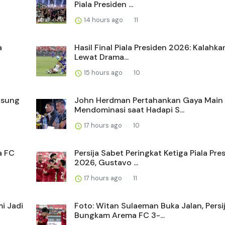
Piala Presiden ...
14 hours ago
11
a
Hasil Final Piala Presiden 2026: Kalahka
Lewat Drama...
15 hours ago
10
gsung
John Herdman Pertahankan Gaya Main
Mendominasi saat Hadapi S...
17 hours ago
10
a FC
Persija Sabet Peringkat Ketiga Piala Pre
2026, Gustavo ...
17 hours ago
11
i Jadi
Foto: Witan Sulaeman Buka Jalan, Persi
Bungkam Arema FC 3-...