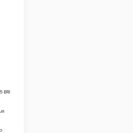
5 BRI
us
ap