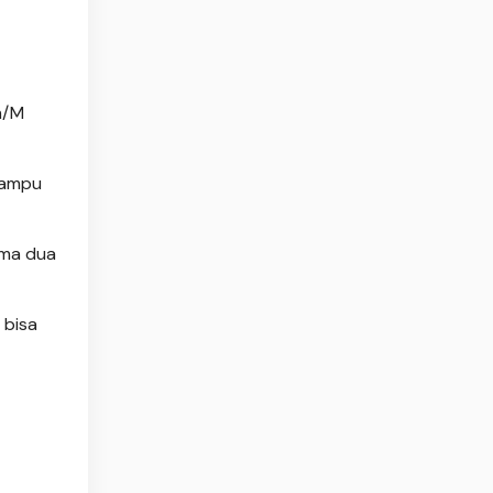
m/M
mampu
ama dua
 bisa