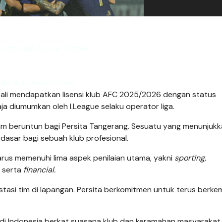
erita Pagi Akurat Terbaik
ogin Adu Ayam Online
ali mendapatkan lisensi klub AFC 2025/2026 dengan status
saja diumumkan oleh
I.League selaku operator liga.
im beruntun bagi Persita Tangerang. Sesuatu yang menunjuk
dasar bagi sebuah klub profesional.
harus memenuhi lima aspek penilaian utama, yakni
sporting,
serta
financial.
estasi tim di lapangan. Persita berkomitmen untuk terus berk
i Indonesia berkat suasana klub dan keramahan masyarakat.