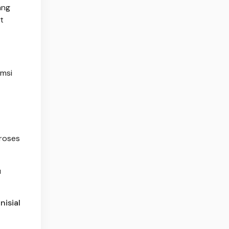
ang
t
msi
proses
u
isial