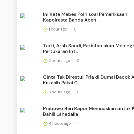
Ini Kata Mabes Polri soal Pemeriksaan
Kapolresta Banda Aceh ...
1 hour ago
0
Turki, Arab Saudi, Pakistan akan Mening
Pertukaran Int...
2 hours ago
0
Cinta Tak Direstui, Pria di Dumai Bacok 
Kekasih Pakai C...
3 hours ago
0
Prabowo Beri Rapor Memuaskan untuk K
Bahlil Lahadalia
4 hours ago
1