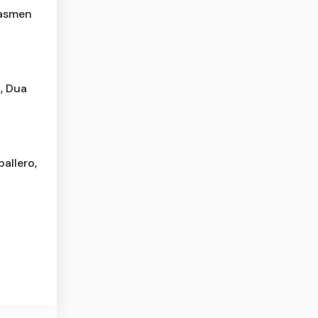
dasmen
, Dua
allero,