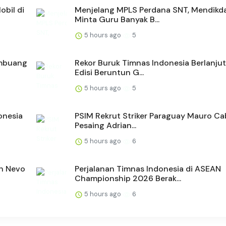
bil di
Menjelang MPLS Perdana SNT, Mendik
Minta Guru Banyak B...
5 hours ago
5
embuang
Rekor Buruk Timnas Indonesia Berlanjut
Edisi Beruntun G...
5 hours ago
5
onesia
PSIM Rekrut Striker Paraguay Mauro Cab
Pesaing Adrian...
5 hours ago
6
an Nevo
Perjalanan Timnas Indonesia di ASEAN
Championship 2026 Berak...
5 hours ago
6