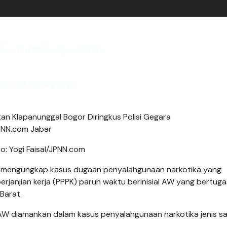
bar Hot Malam Tepat Online
nk Cockfighting Legal
to: Yogi Faisal/JPNN.com
 mengungkap kasus dugaan penyalahgunaan narkotika yang
janjian kerja (PPPK) paruh waktu berinisial AW yang bertuga
 Barat.
AW diamankan dalam kasus penyalahgunaan narkotika jenis sa