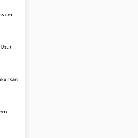
enyum
 Usut
Tekankan
ern