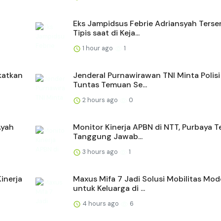
Eks Jampidsus Febrie Adriansyah Ters
Tipis saat di Keja...
1 hour ago
1
katkan
Jenderal Purnawirawan TNI Minta Polisi
Tuntas Temuan Se...
2 hours ago
0
Ayah
Monitor Kinerja APBN di NTT, Purbaya 
Tanggung Jawab...
3 hours ago
1
inerja
Maxus Mifa 7 Jadi Solusi Mobilitas Mod
untuk Keluarga di ...
4 hours ago
6