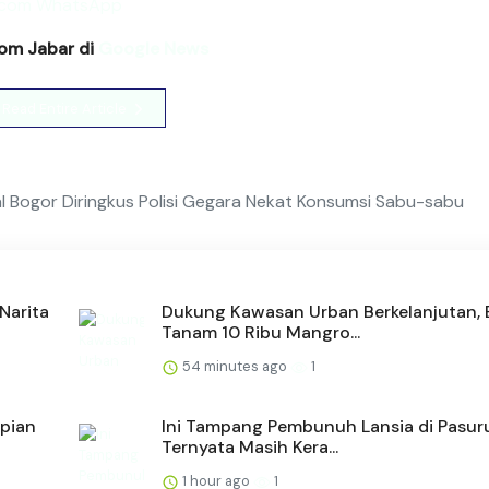
com Jabar di
Google News
Read Entire Article
 Bogor Diringkus Polisi Gegara Nekat Konsumsi Sabu-sabu
Narita
Dukung Kawasan Urban Berkelanjutan,
Tanam 10 Ribu Mangro...
54 minutes ago
1
pian
Ini Tampang Pembunuh Lansia di Pasur
Ternyata Masih Kera...
1 hour ago
1