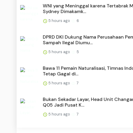
WNI yang Meninggal karena Tertabrak Mo
Sydney Dimakamk...
5 hours ago
6
DPRD DKI Dukung Nama Perusahaan P
Sampah Ilegal Diumu...
5 hours ago
5
Bawa 11 Pemain Naturalisasi, Timnas Ind
Tetap Gagal di...
5 hours ago
7
Bukan Sekadar Layar, Head Unit Chang
Q05 Jadi Pusat K...
5 hours ago
7