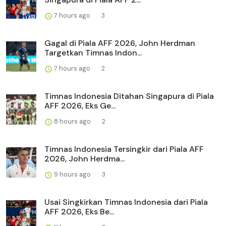
7 hours ago
3
Gagal di Piala AFF 2026, John Herdman
Targetkan Timnas Indon...
7 hours ago
2
Timnas Indonesia Ditahan Singapura di Piala
AFF 2026, Eks Ge...
8 hours ago
2
Timnas Indonesia Tersingkir dari Piala AFF
2026, John Herdma...
9 hours ago
3
Usai Singkirkan Timnas Indonesia dari Piala
AFF 2026, Eks Be...