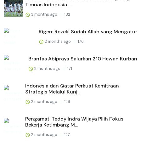
Timnas Indonesia ...
3 months ago
182
Rigen: Rezeki Sudah Allah yang Mengatur
2 months ago
176
Brantas Abipraya Salurkan 210 Hewan Kurban
2 months ago
171
Indonesia dan Qatar Perkuat Kemitraan
Strategis Melalui Kunj...
2 months ago
128
Pengamat: Teddy Indra Wijaya Pilih Fokus
Bekerja Ketimbang M...
2 months ago
127