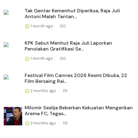
Tak Gentar Kemenhut Diperiksa, Raja Juli
Antoni Malah Tantan...
1 month ago
120
KPK Sebut Menhut Raja Juli Laporkan
Penolakan Gratifikasi Se...
1 month ago
120
Festival Film Cannes 2026 Resmi Dibuka, 22
Film Bersaing Rai...
2 months ago
113
Milomir Seslija Beberkan Kekuatan Mengerikan
Arema FC, Tegas...
3 months ago
113