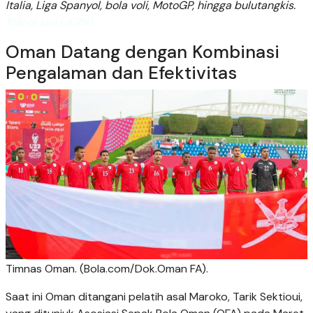
Italia, Liga Spanyol, bola voli, MotoGP, hingga bulutangkis.
Klik di sini (JOIN)
Oman Datang dengan Kombinasi
Pengalaman dan Efektivitas
Timnas Oman. (Bola.com/Dok.Oman FA).
Saat ini Oman ditangani pelatih asal Maroko, Tarik Sektioui,