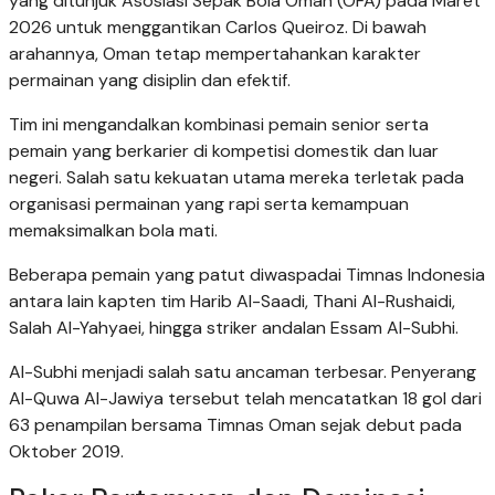
yang ditunjuk Asosiasi Sepak Bola Oman (OFA) pada Maret
2026 untuk menggantikan Carlos Queiroz. Di bawah
arahannya, Oman tetap mempertahankan karakter
permainan yang disiplin dan efektif.
Tim ini mengandalkan kombinasi pemain senior serta
pemain yang berkarier di kompetisi domestik dan luar
negeri. Salah satu kekuatan utama mereka terletak pada
organisasi permainan yang rapi serta kemampuan
memaksimalkan bola mati.
Beberapa pemain yang patut diwaspadai Timnas Indonesia
antara lain kapten tim Harib Al-Saadi, Thani Al-Rushaidi,
Salah Al-Yahyaei, hingga striker andalan Essam Al-Subhi.
Al-Subhi menjadi salah satu ancaman terbesar. Penyerang
Al-Quwa Al-Jawiya tersebut telah mencatatkan 18 gol dari
63 penampilan bersama Timnas Oman sejak debut pada
Oktober 2019.