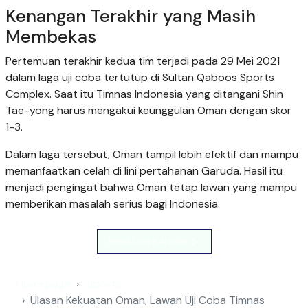
Kenangan Terakhir yang Masih
Membekas
Pertemuan terakhir kedua tim terjadi pada 29 Mei 2021
dalam laga uji coba tertutup di Sultan Qaboos Sports
Complex. Saat itu Timnas Indonesia yang ditangani Shin
Tae-yong harus mengakui keunggulan Oman dengan skor
1-3.
Dalam laga tersebut, Oman tampil lebih efektif dan mampu
memanfaatkan celah di lini pertahanan Garuda. Hasil itu
menjadi pengingat bahwa Oman tetap lawan yang mampu
memberikan masalah serius bagi Indonesia.
Read Entire Article
Homepage
Sports
Ulasan Kekuatan Oman, Lawan Uji Coba Timnas