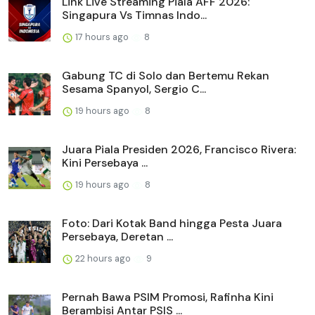
Link Live Streaming Piala AFF 2026:
Singapura Vs Timnas Indo...
17 hours ago
8
Gabung TC di Solo dan Bertemu Rekan
Sesama Spanyol, Sergio C...
19 hours ago
8
Juara Piala Presiden 2026, Francisco Rivera:
Kini Persebaya ...
19 hours ago
8
Foto: Dari Kotak Band hingga Pesta Juara
Persebaya, Deretan ...
22 hours ago
9
Pernah Bawa PSIM Promosi, Rafinha Kini
Berambisi Antar PSIS ...