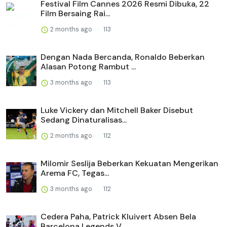
Festival Film Cannes 2026 Resmi Dibuka, 22
Film Bersaing Rai...
2 months ago
113
Dengan Nada Bercanda, Ronaldo Beberkan
Alasan Potong Rambut ...
3 months ago
113
Luke Vickery dan Mitchell Baker Disebut
Sedang Dinaturalisas...
2 months ago
112
Milomir Seslija Beberkan Kekuatan Mengerikan
Arema FC, Tegas...
3 months ago
112
Cedera Paha, Patrick Kluivert Absen Bela
Barcelona Legends V...