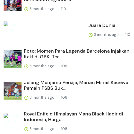
3 months ago
110
Juara Dunia
3 months ago
110
Foto: Momen Para Legenda Barcelona Injakkan
Kaki di GBK, Ter...
3 months ago
109
Jelang Menjamu Persija, Marian Mihail Kecewa
Pemain PSBS Buk...
3 months ago
108
Royal Enfield Himalayan Mana Black Hadir di
Indonesia, Harga...
3 months ago
108