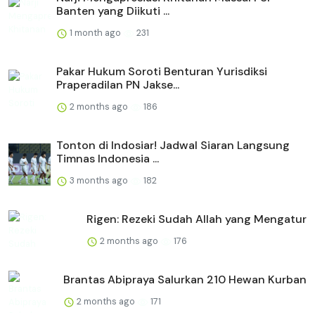
Banten yang Diikuti ...
1 month ago
231
Pakar Hukum Soroti Benturan Yurisdiksi
Praperadilan PN Jakse...
2 months ago
186
Tonton di Indosiar! Jadwal Siaran Langsung
Timnas Indonesia ...
3 months ago
182
Rigen: Rezeki Sudah Allah yang Mengatur
2 months ago
176
Brantas Abipraya Salurkan 210 Hewan Kurban
2 months ago
171