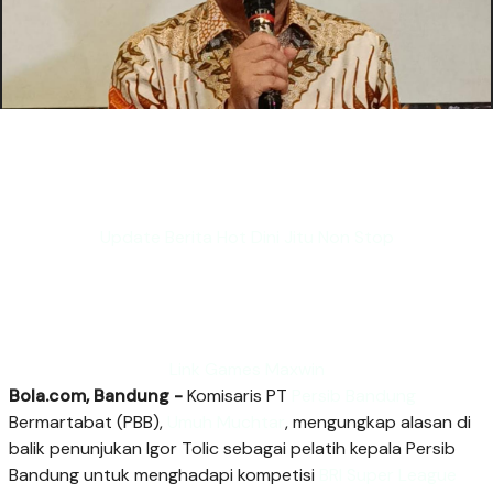
Update Berita Hot Dini Jitu Non Stop
Link Games Maxwin
Bola.com, Bandung -
Komisaris PT
Persib Bandung
Bermartabat (PBB),
Umuh Muchtar
, mengungkap alasan di
balik penunjukan Igor Tolic sebagai pelatih kepala Persib
Bandung untuk menghadapi kompetisi
BRI Super League