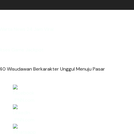
 Warta News 24 Jam Viral
kses Game Jackpot