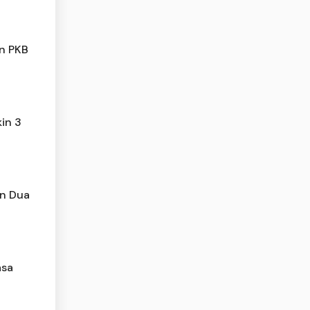
an PKB
kin 3
an Dua
asa