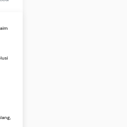
laim
lusi
lang,