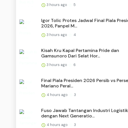
3 hours ago
5
Igor Tolic Protes Jadwal Final Piala Pres
2026, Panpel M...
3 hours ago
4
Kisah Kru Kapal Pertamina Pride dan
Gamsunoro Dari Selat Hor...
3 hours ago
6
Final Piala Presiden 2026 Persib vs Pers
Mariano Peral...
4 hours ago
3
Fuso Jawab Tantangan Industri Logistik
dengan Next Generatio...
4 hours ago
3