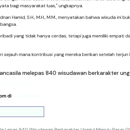
ata bagi masyarakat luas," ungkapnya.
 Adnan Hamid, S.H., M.H., M.M., menyatakan bahwa wisuda ini bu
 bangsa.
ibadi yang tidak hanya cerdas, tetapi juga memiliki empati d
ari sejauh mana kontribusi yang mereka berikan setelah terjun 
s Pancasila melepas 840 wisudawan berkarakter ung
com di
Google News
Read Entire Article
sila Lepas 840 Wisudawan Berkarakter Unggul Menuju Pasar G