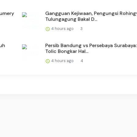
fumery
Gangguan Kejiwaan, Pengungsi Rohingy
Tulungagung Bakal D...
4 hours ago
3
suh
Persib Bandung vs Persebaya Surabaya:
Tolic Bongkar Hal...
4 hours ago
4