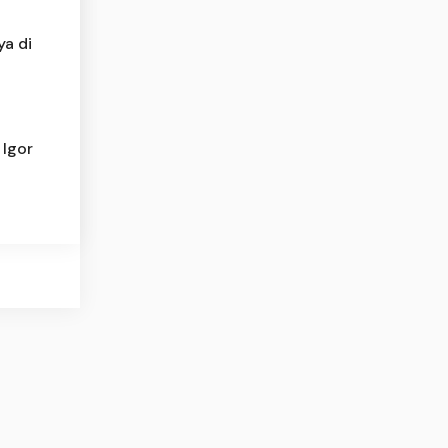
a di
 Igor