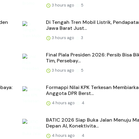
3 hours ago
5
iden
Di Tengah Tren Mobil Listrik, Pendapat
Jawa Barat Just...
3 hours ago
3
Final Piala Presiden 2026: Persib Bisa Bi
Tim, Persebay...
3 hours ago
5
ebaya:
Formappi Nilai KPK Terkesan Membiark
Anggota DPR Berst...
4 hours ago
4
BATIC 2026 Siap Buka Jalan Menuju M
Depan AI, Konektivita...
4 hours ago
4