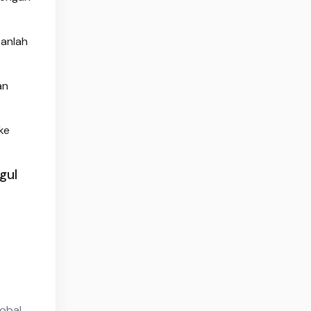
kanlah
an
ke
gul
lobal