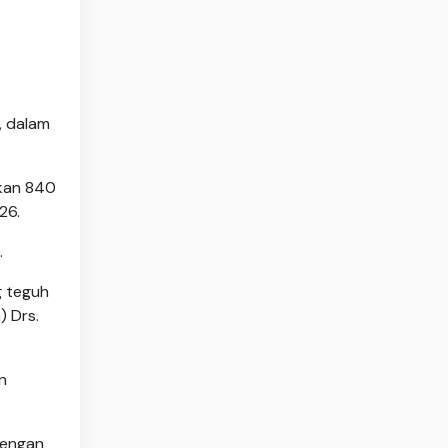
, dalam
hkan 840
26.
.
g teguh
) Drs.
n
dengan