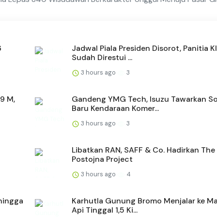
6
Jadwal Piala Presiden Disorot, Panitia K
Sudah Direstui ...
3 hours ago
3
9 M,
Gandeng YMG Tech, Isuzu Tawarkan So
Baru Kendaraan Komer...
3 hours ago
3
Libatkan RAN, SAFF & Co. Hadirkan The
Postojna Project
3 hours ago
4
hingga
Karhutla Gunung Bromo Menjalar ke Ma
Api Tinggal 1,5 Ki...