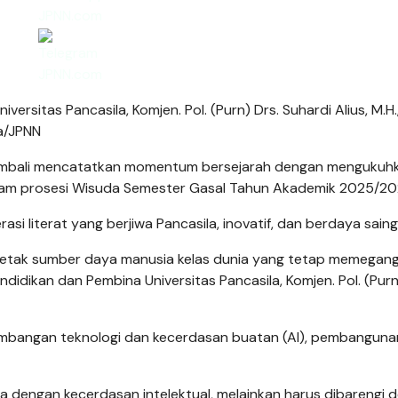
rsitas Pancasila, Komjen. Pol. (Purn) Drs. Suhardi Alius, M.H.
ya/JPNN
) kembali mencatatkan momentum bersejarah dengan menguku
alam prosesi Wisuda Semester Gasal Tahun Akademik 2025/20
i literat yang berjiwa Pancasila, inovatif, dan berdaya saing
etak sumber daya manusia kelas dunia yang tetap memegan
idikan dan Pembina Universitas Pancasila, Komjen. Pol. (Purn
mbangan teknologi dan kecerdasan buatan (AI), pembanguna
 dengan kecerdasan intelektual, melainkan harus dibarengi 