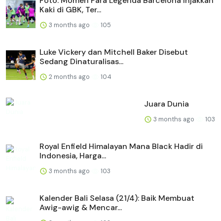
Foto: Momen Para Legenda Barcelona Injakkan
Kaki di GBK, Ter...
3 months ago
105
Luke Vickery dan Mitchell Baker Disebut
Sedang Dinaturalisas...
2 months ago
104
Juara Dunia
3 months ago
103
Royal Enfield Himalayan Mana Black Hadir di
Indonesia, Harga...
3 months ago
103
Kalender Bali Selasa (21/4): Baik Membuat
Awig-awig & Mencar...