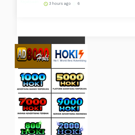
3 hours ago
6