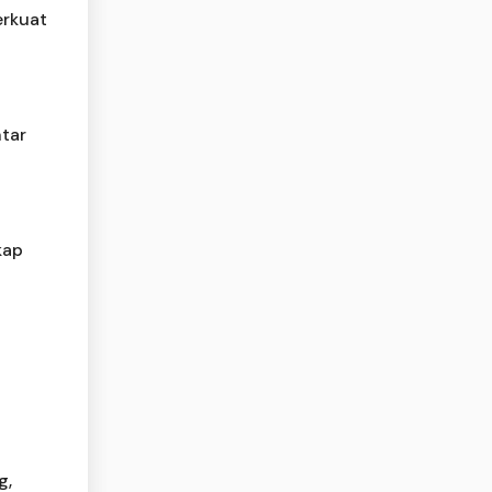
erkuat
tar
kap
g,