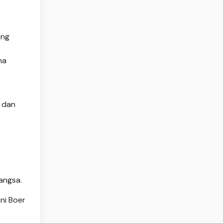
eng
na
 dan
angsa.
ni Boer