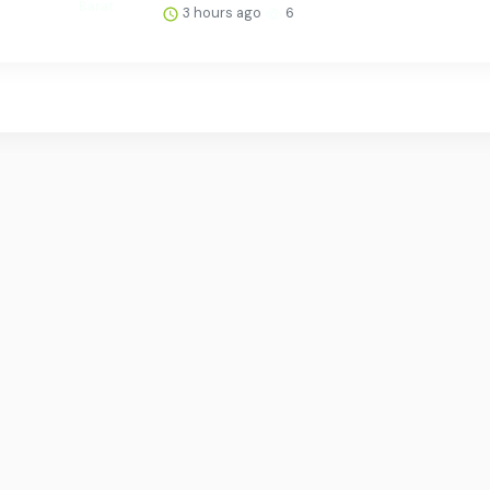
3 hours ago
6