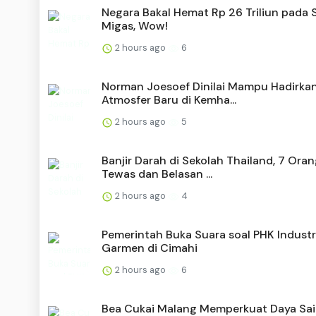
Negara Bakal Hemat Rp 26 Triliun pada 
Migas, Wow!
2 hours ago
6
Norman Joesoef Dinilai Mampu Hadirka
Atmosfer Baru di Kemha...
2 hours ago
5
Banjir Darah di Sekolah Thailand, 7 Ora
Tewas dan Belasan ...
2 hours ago
4
Pemerintah Buka Suara soal PHK Industr
Garmen di Cimahi
2 hours ago
6
Bea Cukai Malang Memperkuat Daya Sa