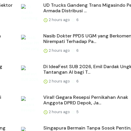
Sektor
UD Trucks Gandeng Trans Migasindo P
Armada Distribusi ...
2 hours ago
6
n
Nasib Dokter PPDS UGM yang Berkomen
Nirempati Terhadap Pa...
2 hours ago
6
ng
Di IdeaFest SUB 2026, Emil Dardak Ung
Tantangan AI bagi T...
2 hours ago
6
i
Viral! Gegara Resepsi Pernikahan Anak
Anggota DPRD Depok, Ja...
2 hours ago
5
ing
Singapura Bermain Tanpa Sosok Pentin