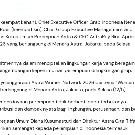
keempat kanan), Chief Executive Officer Grab Indonesia Nen
ni Boer (keempat kiri), Chief Group Executive Management and
 dan Ketua Umum Perempuan Astra & CEO AstraPay Rina Apria
26 yang berlangsung di Menara Astra, Jakarta, pada Selasa
mitmennya dalam menciptakan lingkungan kerja yang beragam
ng pengembangan kepemimpinan perempuan di lingkungan grup.
i penyelenggaraan Astra Women Network 2026 bertema “Women
langsung di Menara Astra, Jakarta, pada Selasa (12/5).
emberdayaan perempuan tidak berhenti pada terbukanya
tribusi dan dampak nyata bagi lingkungan, perusahaan, dan b
kerjaan Umum Diana Kusumastuti dan Direktur Astra Gita Tiffa
erikan semangat kepada perempuan di Indonesia termasuk