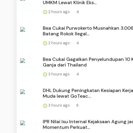
UMKM Lewat Klinik Eks...
2 hours ago
4
Bea Cukai Purwokerto Musnahkan 3.00
Batang Rokok Ilegal...
2 hours ago
4
Bea Cukai Gagalkan Penyelundupan 10 
Ganja dari Thailand
3 hours ago
4
DHL Dukung Peningkatan Kesiapan Kerj
Muda lewat GoTeac...
3 hours ago
6
IPR Nilai Isu Internal Kejaksaan Agung ja
Momentum Perkuat...