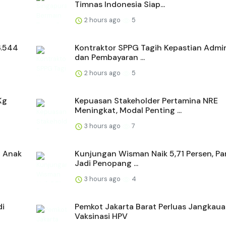
Timnas Indonesia Siap...
2 hours ago
5
6.544
Kontraktor SPPG Tagih Kepastian Admin
dan Pembayaran ...
2 hours ago
5
Kg
Kepuasan Stakeholder Pertamina NRE
Meningkat, Modal Penting ...
3 hours ago
7
a Anak
Kunjungan Wisman Naik 5,71 Persen, Pa
Jadi Penopang ...
3 hours ago
4
di
Pemkot Jakarta Barat Perluas Jangkau
Vaksinasi HPV