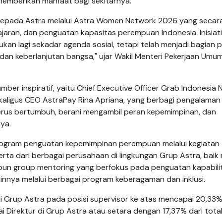
emberikan manfaat bagi sekitarnya.
kepada Astra melalui Astra Women Network 2026 yang secar
aran, dan penguatan kapasitas perempuan Indonesia. Inisiatif
 lagi sekadar agenda sosial, tetapi telah menjadi bagian p
an keberlanjutan bangsa," ujar Wakil Menteri Pekerjaan Umu
r inspiratif, yaitu Chief Executive Officer Grab Indonesia
aligus CEO AstraPay Rina Apriana, yang berbagi pengalaman
erus bertumbuh, berani mengambil peran kepemimpinan, dan
ya.
rogram penguatan kepemimpinan perempuan melalui kegiatan
ta dari berbagai perusahaan di lingkungan Grup Astra, baik 
aupun group mentoring yang berfokus pada penguatan kapabili
nya melalui berbagai program keberagaman dan inklusi.
Grup Astra pada posisi supervisor ke atas mencapai 20,33%.
Direktur di Grup Astra atau setara dengan 17,37% dari total