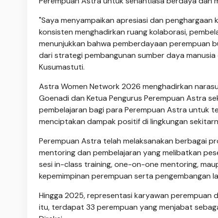
Perempuan Astra untuk senantiasa berdaya dan m
"Saya menyampaikan apresiasi dan penghargaan 
konsisten menghadirkan ruang kolaborasi, pembelaj
menunjukkan bahwa pemberdayaan perempuan bukan
dari strategi pembangunan sumber daya manusia d
Kusumastuti.
Astra Women Network 2026 menghadirkan narasumbe
Goenadi dan Ketua Pengurus Perempuan Astra sek
pembelajaran bagi para Perempuan Astra untuk t
menciptakan dampak positif di lingkungan sekitarn
Perempuan Astra telah melaksanakan berbagai p
mentoring dan pembelajaran yang melibatkan peser
sesi in-class training, one-on-one mentoring, m
kepemimpinan perempuan serta pengembangan lain
Hingga 2025, representasi karyawan perempuan di 
itu, terdapat 33 perempuan yang menjabat sebagai 