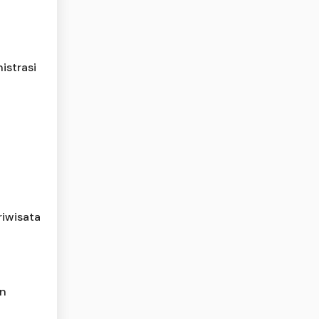
istrasi
riwisata
an