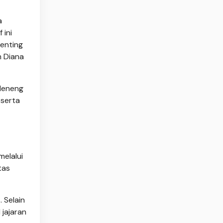
a
 ini
enting
m Diana
 Neneng
 serta
melalui
tas
 Selain
 jajaran