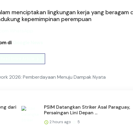
lam menciptakan lingkungan kerja yang beragam 
g mendukung kepemimpinan perempuan
com di
Google News
Read Entire Article
ork 2026: Pemberdayaan Menuju Dampak Nyata
ng dari
PSIM Datangkan Striker Asal Paraguay,
Persaingan Lini Depan ...
2 hours ago
5