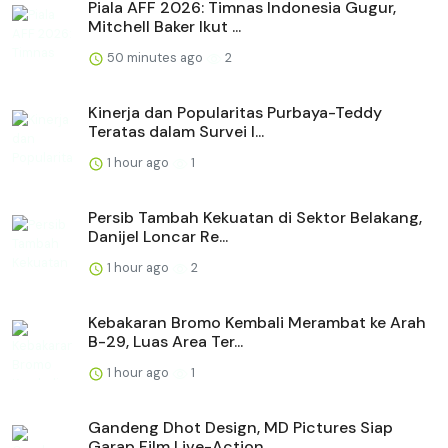
Piala AFF 2026: Timnas Indonesia Gugur,
Mitchell Baker Ikut ...
50 minutes ago
2
Kinerja dan Popularitas Purbaya-Teddy
Teratas dalam Survei I...
1 hour ago
1
Persib Tambah Kekuatan di Sektor Belakang,
Danijel Loncar Re...
1 hour ago
2
Kebakaran Bromo Kembali Merambat ke Arah
B-29, Luas Area Ter...
1 hour ago
1
Gandeng Dhot Design, MD Pictures Siap
Garap Film Live-Action...