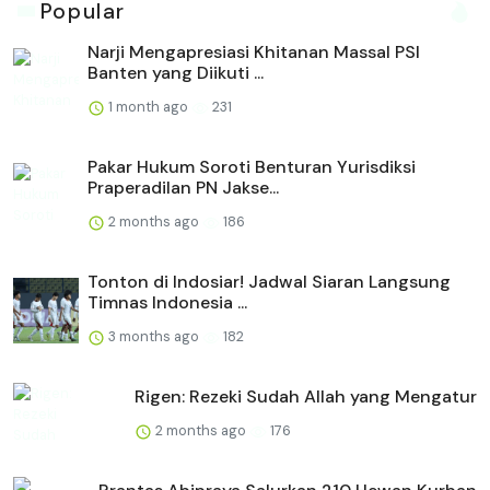
Popular
Narji Mengapresiasi Khitanan Massal PSI
Banten yang Diikuti ...
1 month ago
231
Pakar Hukum Soroti Benturan Yurisdiksi
Praperadilan PN Jakse...
2 months ago
186
Tonton di Indosiar! Jadwal Siaran Langsung
Timnas Indonesia ...
3 months ago
182
Rigen: Rezeki Sudah Allah yang Mengatur
2 months ago
176