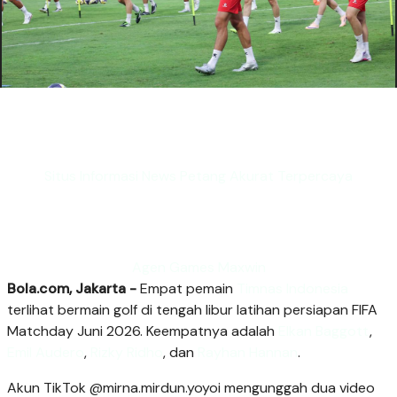
Situs Informasi News Petang Akurat Terpercaya
Agen Games Maxwin
Bola.com, Jakarta -
Empat pemain
Timnas Indonesia
terlihat bermain golf di tengah libur latihan persiapan FIFA
Matchday Juni 2026. Keempatnya adalah
Elkan Baggott
,
Emil Audero
,
Rizky Ridho
, dan
Rayhan Hannan
.
Akun TikTok @mirna.mirdun.yoyoi mengunggah dua video