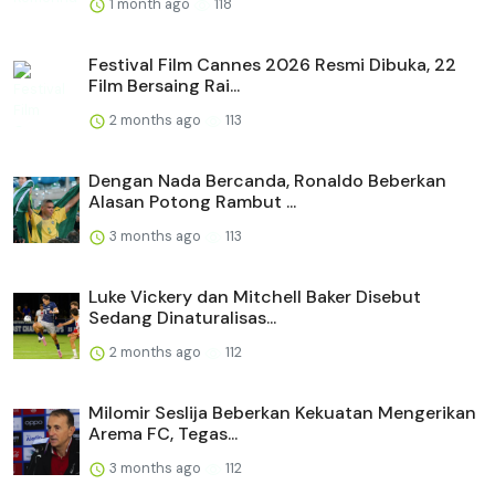
1 month ago
118
Festival Film Cannes 2026 Resmi Dibuka, 22
Film Bersaing Rai...
2 months ago
113
Dengan Nada Bercanda, Ronaldo Beberkan
Alasan Potong Rambut ...
3 months ago
113
Luke Vickery dan Mitchell Baker Disebut
Sedang Dinaturalisas...
2 months ago
112
Milomir Seslija Beberkan Kekuatan Mengerikan
Arema FC, Tegas...
3 months ago
112