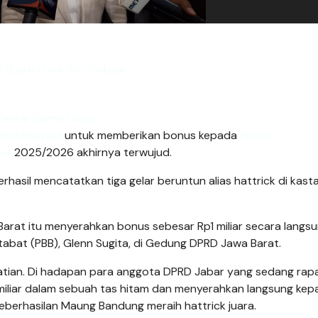
l Buletin Dini Jitu Terbaik
Daftar Game Gacor
Dedi Mulyadi
untuk memberikan bonus kepada
Persib
gue
2025/2026 akhirnya terwujud.
rhasil mencatatkan tiga gelar beruntun alias hattrick di kast
arat itu menyerahkan bonus sebesar Rp1 miliar secara langs
abat (PBB), Glenn Sugita, di Gedung DPRD Jawa Barat.
tian. Di hadapan para anggota DPRD Jabar yang sedang rap
miliar dalam sebuah tas hitam dan menyerahkan langsung kep
eberhasilan Maung Bandung meraih hattrick juara.