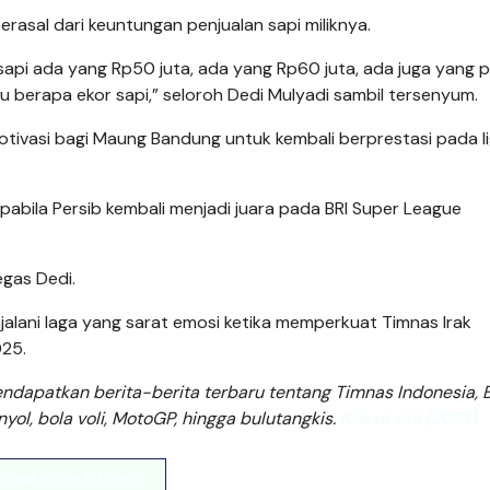
asal dari keuntungan penjualan sapi miliknya.
a sapi ada yang Rp50 juta, ada yang Rp60 juta, ada juga yang p
 itu berapa ekor sapi,” seloroh Dedi Mulyadi sambil tersenyum.
otivasi bagi Maung Bandung untuk kembali berprestasi pada l
pabila Persib kembali menjadi juara pada BRI Super League
tegas Dedi.
jalani laga yang sarat emosi ketika memperkuat Timnas Irak
25.
dapatkan berita-berita terbaru tentang Timnas Indonesia, B
anyol, bola voli, MotoGP, hingga bulutangkis.
Klik di sini (JOIN)
Read Entire Article