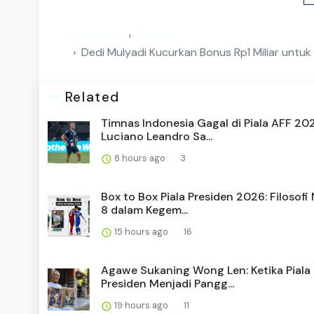
Homepage
Sports
Dedi Mulyadi Kucurkan Bonus Rp1 Miliar untuk 
Related
Timnas Indonesia Gagal di Piala AFF 20
Luciano Leandro Sa...
8 hours ago
3
Box to Box Piala Presiden 2026: Filosof
8 dalam Kegem...
15 hours ago
16
Agawe Sukaning Wong Len: Ketika Piala
Presiden Menjadi Pangg...
19 hours ago
11