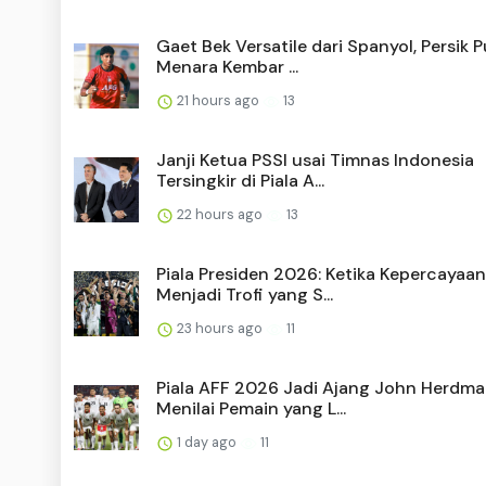
Gaet Bek Versatile dari Spanyol, Persik 
Menara Kembar ...
21 hours ago
13
Janji Ketua PSSI usai Timnas Indonesia
Tersingkir di Piala A...
22 hours ago
13
Piala Presiden 2026: Ketika Kepercayaan
Menjadi Trofi yang S...
23 hours ago
11
Piala AFF 2026 Jadi Ajang John Herdm
Menilai Pemain yang L...
1 day ago
11