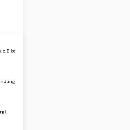
up B ke
Bandung
gi,