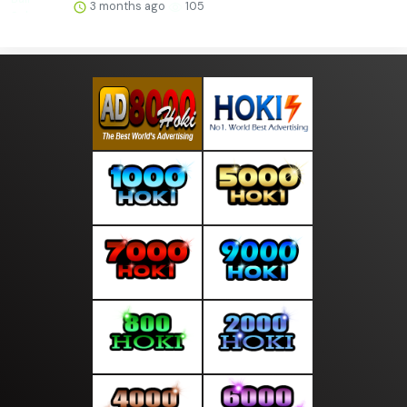
3 months ago
105