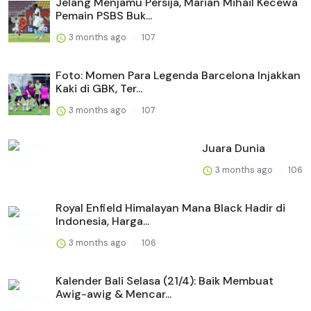
Jelang Menjamu Persija, Marian Mihail Kecewa
Pemain PSBS Buk...
3 months ago
107
Foto: Momen Para Legenda Barcelona Injakkan
Kaki di GBK, Ter...
3 months ago
107
Juara Dunia
3 months ago
106
Royal Enfield Himalayan Mana Black Hadir di
Indonesia, Harga...
3 months ago
106
Kalender Bali Selasa (21/4): Baik Membuat
Awig-awig & Mencar...