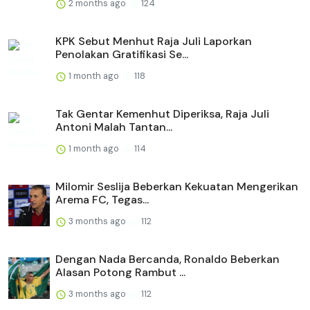
2 months ago
124
KPK Sebut Menhut Raja Juli Laporkan
Penolakan Gratifikasi Se...
1 month ago
118
Tak Gentar Kemenhut Diperiksa, Raja Juli
Antoni Malah Tantan...
1 month ago
114
Milomir Seslija Beberkan Kekuatan Mengerikan
Arema FC, Tegas...
3 months ago
112
Dengan Nada Bercanda, Ronaldo Beberkan
Alasan Potong Rambut ...
3 months ago
112