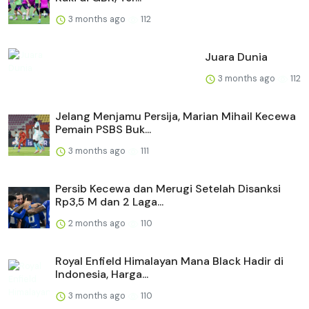
3 months ago
112
Juara Dunia
3 months ago
112
Jelang Menjamu Persija, Marian Mihail Kecewa
Pemain PSBS Buk...
3 months ago
111
Persib Kecewa dan Merugi Setelah Disanksi
Rp3,5 M dan 2 Laga...
2 months ago
110
Royal Enfield Himalayan Mana Black Hadir di
Indonesia, Harga...
3 months ago
110