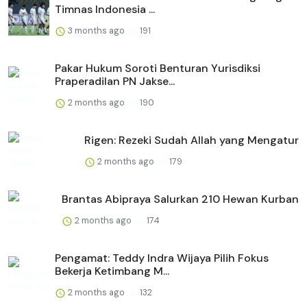
Timnas Indonesia ...
3 months ago
191
Pakar Hukum Soroti Benturan Yurisdiksi
Praperadilan PN Jakse...
2 months ago
190
Rigen: Rezeki Sudah Allah yang Mengatur
2 months ago
179
Brantas Abipraya Salurkan 210 Hewan Kurban
2 months ago
174
Pengamat: Teddy Indra Wijaya Pilih Fokus
Bekerja Ketimbang M...
2 months ago
132