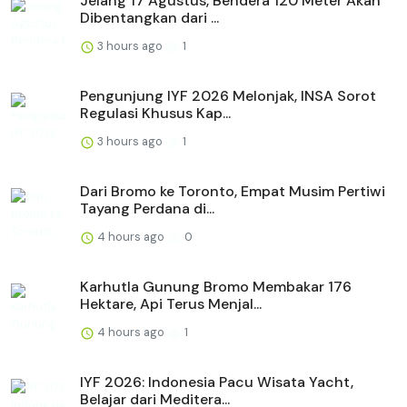
Jelang 17 Agustus, Bendera 120 Meter Akan
Dibentangkan dari ...
3 hours ago
1
Pengunjung IYF 2026 Melonjak, INSA Sorot
Regulasi Khusus Kap...
3 hours ago
1
Dari Bromo ke Toronto, Empat Musim Pertiwi
Tayang Perdana di...
4 hours ago
0
Karhutla Gunung Bromo Membakar 176
Hektare, Api Terus Menjal...
4 hours ago
1
IYF 2026: Indonesia Pacu Wisata Yacht,
Belajar dari Meditera...