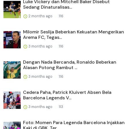
Luke Vickery dan Mitchell Baker Disebut
Sedang Dinaturalisas...
2 months ago
116
Milomir Seslija Beberkan Kekuatan Mengerikan
Arema FC, Tegas...
3 months ago
116
Dengan Nada Bercanda, Ronaldo Beberkan
Alasan Potong Rambut ...
3 months ago
116
Cedera Paha, Patrick Kluivert Absen Bela
Barcelona Legends V...
3 months ago
113
Foto: Momen Para Legenda Barcelona Injakkan
Kaki di GBK, Ter...