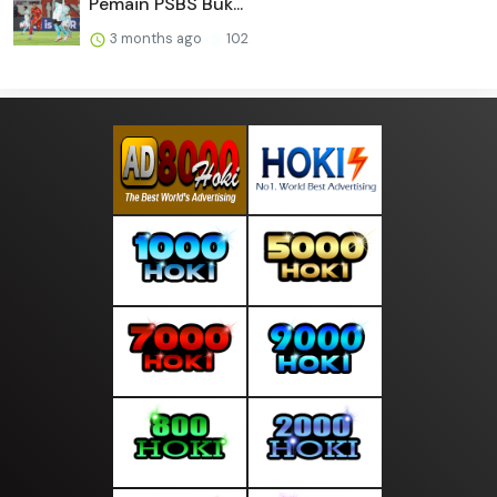
Pemain PSBS Buk...
3 months ago
102