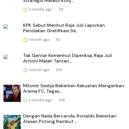
Strategis Melalui Kunj...
2 months ago
119
KPK Sebut Menhut Raja Juli Laporkan
Penolakan Gratifikasi Se...
1 month ago
112
Tak Gentar Kemenhut Diperiksa, Raja Juli
Antoni Malah Tantan...
1 month ago
108
Milomir Seslija Beberkan Kekuatan Mengerikan
Arema FC, Tegas...
3 months ago
108
Dengan Nada Bercanda, Ronaldo Beberkan
Alasan Potong Rambut ...