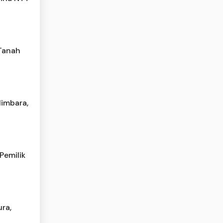
 Tanah
Himbara,
Pemilik
ra,