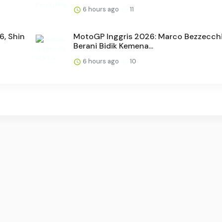
6 hours ago
11
6, Shin
MotoGP Inggris 2026: Marco Bezzecchi
Berani Bidik Kemena...
6 hours ago
10