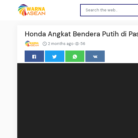
Honda Angkat Bendera Putih di Pas
2 months ago
56