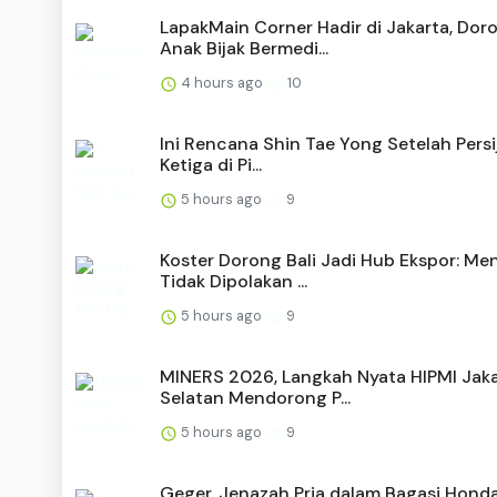
LapakMain Corner Hadir di Jakarta, Dor
Anak Bijak Bermedi...
4 hours ago
10
Ini Rencana Shin Tae Yong Setelah Persij
Ketiga di Pi...
5 hours ago
9
Koster Dorong Bali Jadi Hub Ekspor: M
Tidak Dipolakan ...
5 hours ago
9
MINERS 2026, Langkah Nyata HIPMI Jak
Selatan Mendorong P...
5 hours ago
9
Geger, Jenazah Pria dalam Bagasi Hond