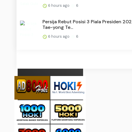
6 hours ago
6
Persija Rebut Posisi 3 Piala Presiden 202
Tae-yong Te...
6 hours ago
6