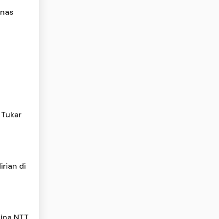
anas
 Tukar
rian di
tina NTT