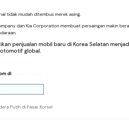
nal tidak mudah ditembus merek asing.
Company dan Kia Corporation membuat persaingan makin bera
ndaraan.
kan penjualan mobil baru di Korea Selatan menjad
 otomotif global.
com di
Google News
Read Entire Article
ra Putih di Pasar Korsel