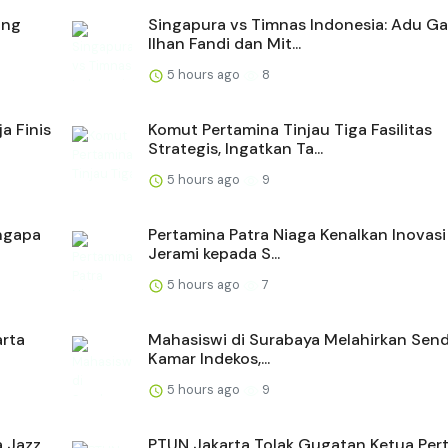
ong
Singapura vs Timnas Indonesia: Adu G
Ilhan Fandi dan Mit...
5 hours ago
8
a Finis
Komut Pertamina Tinjau Tiga Fasilitas
Strategis, Ingatkan Ta...
5 hours ago
9
engapa
Pertamina Patra Niaga Kenalkan Inovasi
Jerami kepada S...
5 hours ago
7
arta
Mahasiswi di Surabaya Melahirkan Sendi
Kamar Indekos,...
5 hours ago
9
a Jazz
PTUN Jakarta Tolak Gugatan Ketua Per