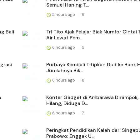
Semuel Haning T...
5 hours ago
9
g Bali
Tri Tito Ajak Pelajar Biak Numfor Cintai
Air Lewat Pem...
6 hours ago
5
egrasi
Purbaya Kembali Titipkan Duit ke Bank 
Jumlahnya Bik...
6 hours ago
8
a
Konter Gadget di Ambarawa Dirampok, 
Hilang, Diduga D...
6 hours ago
7
Peringkat Pendidikan Kalah dari Singapu
Prabowo: Enggak U...