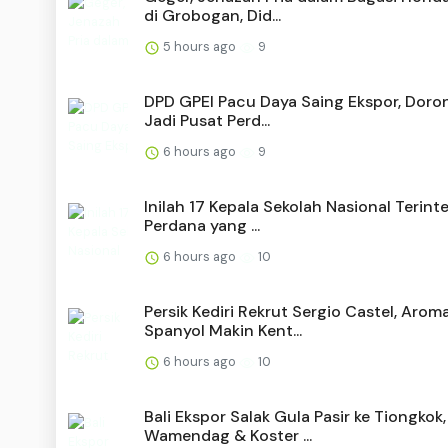
di Grobogan, Did...
5 hours ago
9
DPD GPEI Pacu Daya Saing Ekspor, Doron
Jadi Pusat Perd...
6 hours ago
9
Inilah 17 Kepala Sekolah Nasional Terint
Perdana yang ...
6 hours ago
10
Persik Kediri Rekrut Sergio Castel, Arom
Spanyol Makin Kent...
6 hours ago
10
Bali Ekspor Salak Gula Pasir ke Tiongkok,
Wamendag & Koster ...