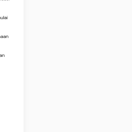
ulai
naan
gan