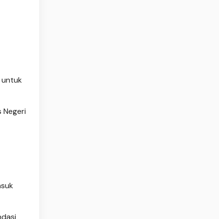
 untuk
s Negeri
asuk
ndasi