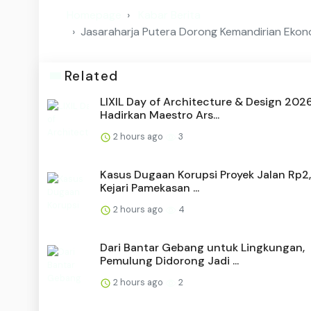
Homepage
Kabar Berita
Jasaraharja Putera Dorong Kemandirian Ekono
Related
LIXIL Day of Architecture & Design 202
Hadirkan Maestro Ars...
2 hours ago
3
Kasus Dugaan Korupsi Proyek Jalan Rp2,
Kejari Pamekasan ...
2 hours ago
4
Dari Bantar Gebang untuk Lingkungan,
Pemulung Didorong Jadi ...
2 hours ago
2