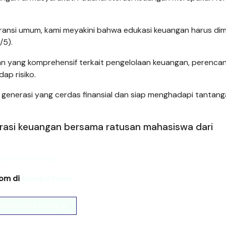
ransi umum, kami meyakini bahwa edukasi keuangan harus dim
/5).
n yang komprehensif terkait pengelolaan keuangan, perenca
ap risiko.
nya generasi yang cerdas finansial dan siap menghadapi tantan
erasi keuangan bersama ratusan mahasiswa dari
com di
Google News
Read Entire Article