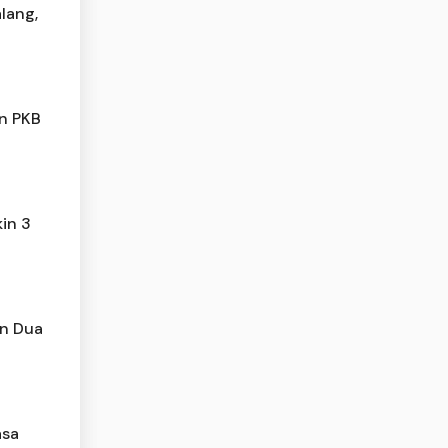
lang,
an PKB
kin 3
an Dua
asa