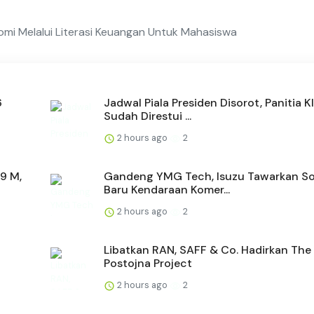
mi Melalui Literasi Keuangan Untuk Mahasiswa
6
Jadwal Piala Presiden Disorot, Panitia K
Sudah Direstui ...
2 hours ago
2
9 M,
Gandeng YMG Tech, Isuzu Tawarkan So
Baru Kendaraan Komer...
2 hours ago
2
Libatkan RAN, SAFF & Co. Hadirkan The
Postojna Project
2 hours ago
2