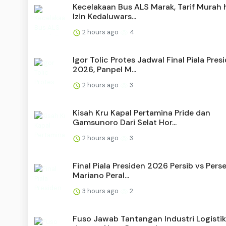
Kecelakaan Bus ALS Marak, Tarif Murah 
Izin Kedaluwars...
2 hours ago
4
Igor Tolic Protes Jadwal Final Piala Pres
2026, Panpel M...
2 hours ago
3
Kisah Kru Kapal Pertamina Pride dan
Gamsunoro Dari Selat Hor...
2 hours ago
3
Final Piala Presiden 2026 Persib vs Pers
Mariano Peral...
3 hours ago
2
Fuso Jawab Tantangan Industri Logistik