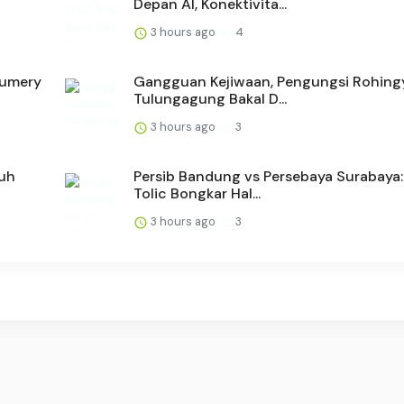
Depan AI, Konektivita...
3 hours ago
4
fumery
Gangguan Kejiwaan, Pengungsi Rohingy
Tulungagung Bakal D...
3 hours ago
3
suh
Persib Bandung vs Persebaya Surabaya:
Tolic Bongkar Hal...
3 hours ago
3