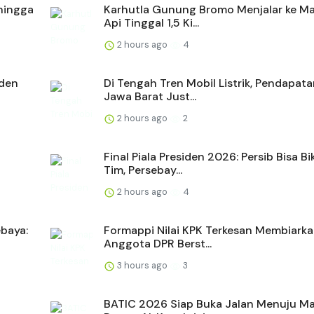
hingga
Karhutla Gunung Bromo Menjalar ke Ma
Api Tinggal 1,5 Ki...
2 hours ago
4
iden
Di Tengah Tren Mobil Listrik, Pendapat
Jawa Barat Just...
2 hours ago
2
Final Piala Presiden 2026: Persib Bisa Bi
Tim, Persebay...
2 hours ago
4
ebaya:
Formappi Nilai KPK Terkesan Membiark
Anggota DPR Berst...
3 hours ago
3
BATIC 2026 Siap Buka Jalan Menuju M