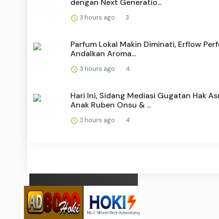
dengan Next Generatio...
3 hours ago
3
Parfum Lokal Makin Diminati, Erflow Per
Andalkan Aroma...
3 hours ago
4
Hari Ini, Sidang Mediasi Gugatan Hak A
Anak Ruben Onsu & ...
3 hours ago
4