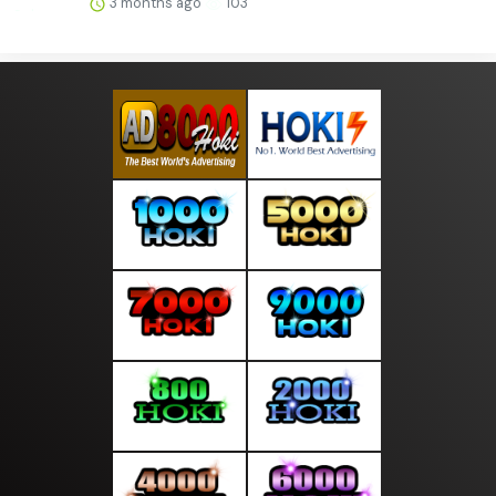
3 months ago
103