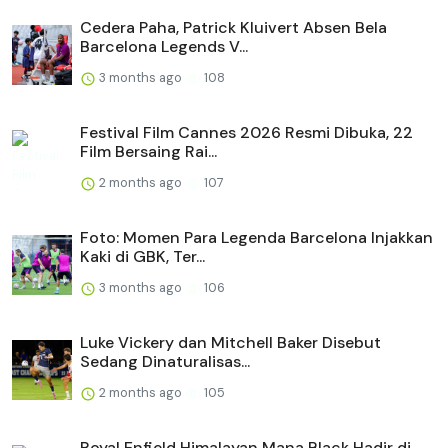
Cedera Paha, Patrick Kluivert Absen Bela
Barcelona Legends V...
3 months ago
108
Festival Film Cannes 2026 Resmi Dibuka, 22
Film Bersaing Rai...
2 months ago
107
Foto: Momen Para Legenda Barcelona Injakkan
Kaki di GBK, Ter...
3 months ago
106
Luke Vickery dan Mitchell Baker Disebut
Sedang Dinaturalisas...
2 months ago
105
Royal Enfield Himalayan Mana Black Hadir di