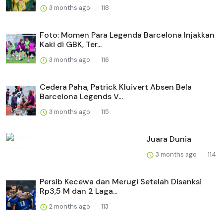
3 months ago
118
Foto: Momen Para Legenda Barcelona Injakkan
Kaki di GBK, Ter...
3 months ago
116
Cedera Paha, Patrick Kluivert Absen Bela
Barcelona Legends V...
3 months ago
115
Juara Dunia
3 months ago
114
Persib Kecewa dan Merugi Setelah Disanksi
Rp3,5 M dan 2 Laga...
2 months ago
113