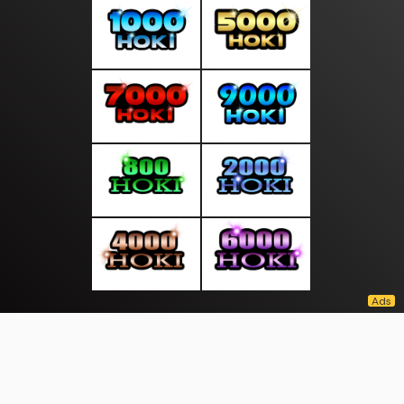
About Us
·
Contact Us
·
Terms & Conditions
·
© warnaasean.com 2026. All rights are reserved