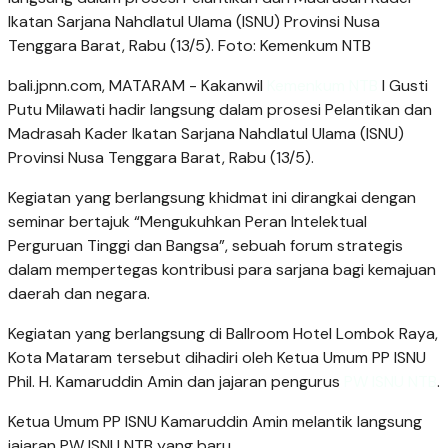
Ikatan Sarjana Nahdlatul Ulama (ISNU) Provinsi Nusa
Tenggara Barat, Rabu (13/5). Foto: Kemenkum NTB
bali.jpnn.com
, MATARAM - ‎Kakanwil
Kemenkum NTB
I Gusti
Putu Milawati hadir langsung dalam prosesi Pelantikan dan
Madrasah Kader Ikatan Sarjana Nahdlatul Ulama (ISNU)
Provinsi Nusa Tenggara Barat, Rabu (13/5).
Kegiatan yang berlangsung khidmat ini dirangkai dengan
seminar bertajuk “Mengukuhkan Peran Intelektual
Perguruan Tinggi dan Bangsa”, sebuah forum strategis
dalam mempertegas kontribusi para sarjana bagi kemajuan
daerah dan negara.
‎Kegiatan yang berlangsung di Ballroom Hotel Lombok Raya,
Kota Mataram tersebut dihadiri oleh Ketua Umum PP ISNU
Phil. H. Kamaruddin Amin dan jajaran pengurus
PW ISNU NTB
.
Ketua Umum PP ISNU Kamaruddin Amin melantik langsung
jajaran PW ISNU NTB yang baru.