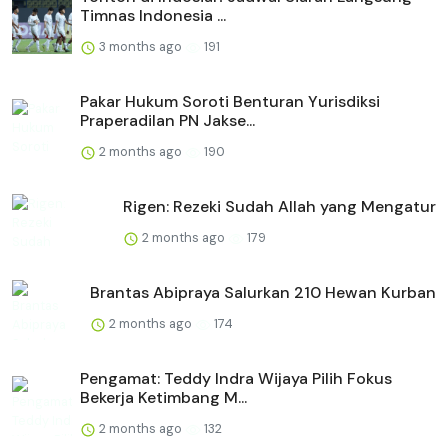
Timnas Indonesia ...
3 months ago
191
Pakar Hukum Soroti Benturan Yurisdiksi
Praperadilan PN Jakse...
2 months ago
190
Rigen: Rezeki Sudah Allah yang Mengatur
2 months ago
179
Brantas Abipraya Salurkan 210 Hewan Kurban
2 months ago
174
Pengamat: Teddy Indra Wijaya Pilih Fokus
Bekerja Ketimbang M...
2 months ago
132