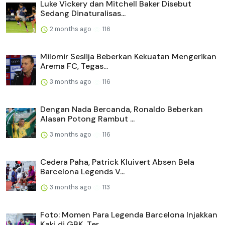
Luke Vickery dan Mitchell Baker Disebut
Sedang Dinaturalisas...
2 months ago
116
Milomir Seslija Beberkan Kekuatan Mengerikan
Arema FC, Tegas...
3 months ago
116
Dengan Nada Bercanda, Ronaldo Beberkan
Alasan Potong Rambut ...
3 months ago
116
Cedera Paha, Patrick Kluivert Absen Bela
Barcelona Legends V...
3 months ago
113
Foto: Momen Para Legenda Barcelona Injakkan
Kaki di GBK, Ter...