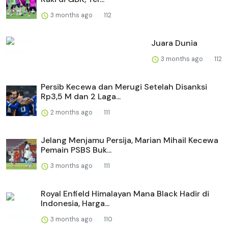
3 months ago
112
Juara Dunia
3 months ago
112
Persib Kecewa dan Merugi Setelah Disanksi
Rp3,5 M dan 2 Laga...
2 months ago
111
Jelang Menjamu Persija, Marian Mihail Kecewa
Pemain PSBS Buk...
3 months ago
111
Royal Enfield Himalayan Mana Black Hadir di
Indonesia, Harga...
3 months ago
110