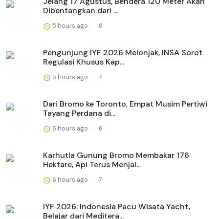
Jelang 17 Agustus, Bendera 120 Meter Akan
Dibentangkan dari ...
5 hours ago
8
Pengunjung IYF 2026 Melonjak, INSA Sorot
Regulasi Khusus Kap...
5 hours ago
7
Dari Bromo ke Toronto, Empat Musim Pertiwi
Tayang Perdana di...
6 hours ago
6
Karhutla Gunung Bromo Membakar 176
Hektare, Api Terus Menjal...
6 hours ago
7
IYF 2026: Indonesia Pacu Wisata Yacht,
Belajar dari Meditera...