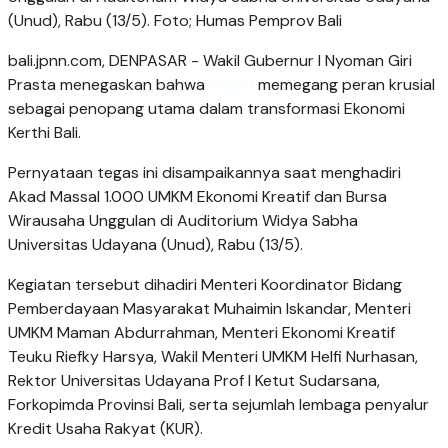
(Unud), Rabu (13/5). Foto; Humas Pemprov Bali
bali.jpnn.com
, DENPASAR - Wakil Gubernur I Nyoman Giri
Prasta menegaskan bahwa
UMKM
memegang peran krusial
sebagai penopang utama dalam transformasi Ekonomi
Kerthi Bali.
Pernyataan tegas ini disampaikannya saat menghadiri
Akad Massal 1.000 UMKM Ekonomi Kreatif dan Bursa
Wirausaha Unggulan di Auditorium Widya Sabha
Universitas Udayana (Unud), Rabu (13/5).
Kegiatan tersebut dihadiri Menteri Koordinator Bidang
Pemberdayaan Masyarakat Muhaimin Iskandar, Menteri
UMKM Maman Abdurrahman, Menteri Ekonomi Kreatif
Teuku Riefky Harsya, Wakil Menteri UMKM Helfi Nurhasan,
Rektor Universitas Udayana Prof I Ketut Sudarsana,
Forkopimda Provinsi Bali, serta sejumlah lembaga penyalur
Kredit Usaha Rakyat (KUR).