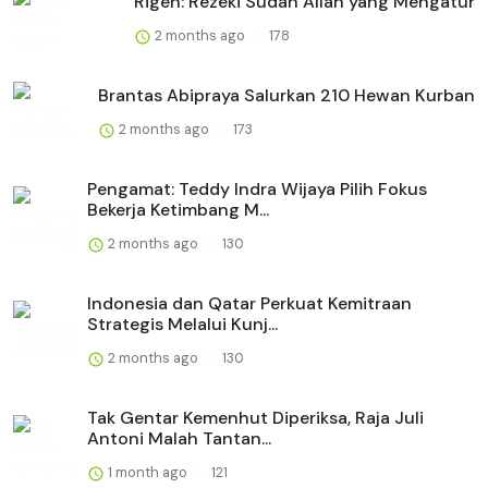
Rigen: Rezeki Sudah Allah yang Mengatur
2 months ago
178
Brantas Abipraya Salurkan 210 Hewan Kurban
2 months ago
173
Pengamat: Teddy Indra Wijaya Pilih Fokus
Bekerja Ketimbang M...
2 months ago
130
Indonesia dan Qatar Perkuat Kemitraan
Strategis Melalui Kunj...
2 months ago
130
Tak Gentar Kemenhut Diperiksa, Raja Juli
Antoni Malah Tantan...
1 month ago
121