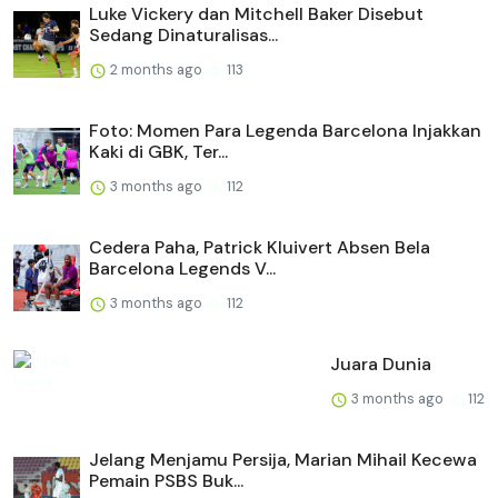
Luke Vickery dan Mitchell Baker Disebut
Sedang Dinaturalisas...
2 months ago
113
Foto: Momen Para Legenda Barcelona Injakkan
Kaki di GBK, Ter...
3 months ago
112
Cedera Paha, Patrick Kluivert Absen Bela
Barcelona Legends V...
3 months ago
112
Juara Dunia
3 months ago
112
Jelang Menjamu Persija, Marian Mihail Kecewa
Pemain PSBS Buk...