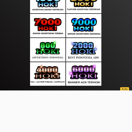
About Us
·
Contact Us
·
Terms & Conditions
·
© warnaasean.com 2026. All rights are reserved
Kabar berita |