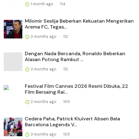
1 month ago
114
Milomir Seslija Beberkan Kekuatan Mengerikan
Arema FC, Tegas...
3 months ago
112
Dengan Nada Bercanda, Ronaldo Beberkan
Alasan Potong Rambut ...
3 months ago
112
Festival Film Cannes 2026 Resmi Dibuka, 22
Film Bersaing Rai...
2 months ago
109
Cedera Paha, Patrick Kluivert Absen Bela
Barcelona Legends V...
3 months ago
109