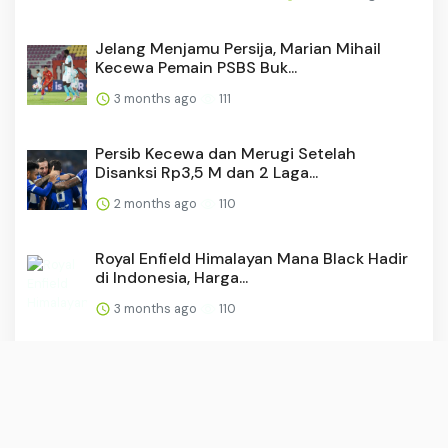
Jelang Menjamu Persija, Marian Mihail
Kecewa Pemain PSBS Buk...
3 months ago
111
Persib Kecewa dan Merugi Setelah
Disanksi Rp3,5 M dan 2 Laga...
2 months ago
110
Royal Enfield Himalayan Mana Black Hadir
di Indonesia, Harga...
3 months ago
110
Kalender Bali Selasa (21/4): Baik Membuat
Awig-awig & Mencar...
3 months ago
108