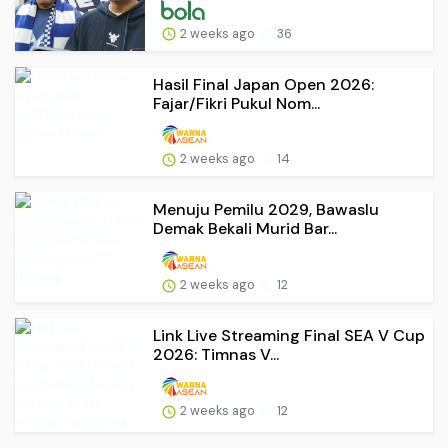
2 weeks ago
36
Hasil Final Japan Open 2026:
Fajar/Fikri Pukul Nom...
2 weeks ago
14
Menuju Pemilu 2029, Bawaslu
Demak Bekali Murid Bar...
2 weeks ago
12
Link Live Streaming Final SEA V Cup
2026: Timnas V...
2 weeks ago
12