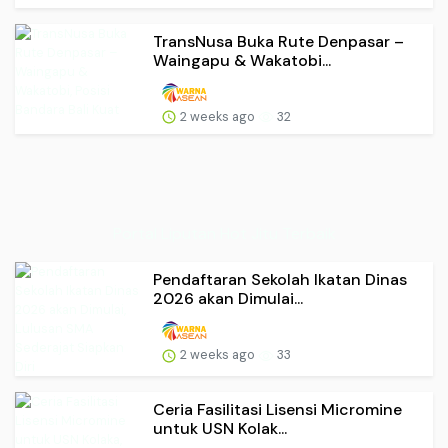
TransNusa Buka Rute Denpasar –
Waingapu & Wakatobi...
2 weeks ago
32
Portal Liputan Hot Jitu Terbaik
Pendaftaran Sekolah Ikatan Dinas
2026 akan Dimulai...
2 weeks ago
33
Ceria Fasilitasi Lisensi Micromine
untuk USN Kolak...