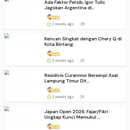
Ada Faktor Persib, Igor Tolic
Jagokan Argentina di...
2 weeks ago
38
Kencan Singkat dengan Chery Q di
Kota Bintang
2 weeks ago
33
Residivis Curanmor Bersenpi Asal
Lampung Timur Dit...
2 weeks ago
32
Japan Open 2026: Fajar/Fikri
Ungkap Kunci Memukul ...