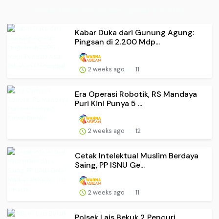
Portal Berita Hot 24 Jam Cermat Non Stop
Kabar Duka dari Gunung Agung:
Pingsan di 2.200 Mdp...
2 weeks ago
11
Era Operasi Robotik, RS Mandaya
Puri Kini Punya 5 ...
2 weeks ago
12
Cetak Intelektual Muslim Berdaya
Saing, PP ISNU Ge...
2 weeks ago
11
Polsek Lais Bekuk 2 Pencuri