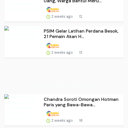
Uang, Warga Bantul Meru...
2 weeks ago
12
PSIM Gelar Latihan Perdana Besok,
21 Pemain Akan H...
2 weeks ago
13
Portal Info Malam Viral Online
Chandra Soroti Omongan Hotman
Paris yang Bawa-Bawa...
2 weeks ago
18