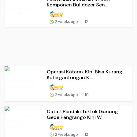
Komponen Bulldozer Sen...
2 weeks ago
12
Situs Warta Dini Cermat Online
Operasi Katarak Kini Bisa Kurangi
Ketergantungan K...
2 weeks ago
10
Catat! Pendaki Tektok Gunung
Gede Pangrango Kini W...
2 weeks ago
12