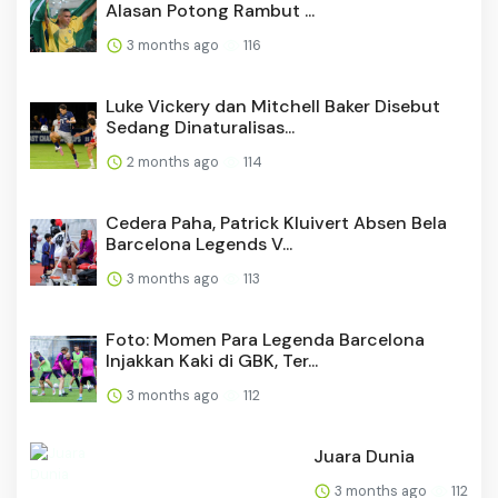
Alasan Potong Rambut ...
3 months ago
116
Luke Vickery dan Mitchell Baker Disebut
Sedang Dinaturalisas...
2 months ago
114
Cedera Paha, Patrick Kluivert Absen Bela
Barcelona Legends V...
3 months ago
113
Foto: Momen Para Legenda Barcelona
Injakkan Kaki di GBK, Ter...
3 months ago
112
Juara Dunia
3 months ago
112