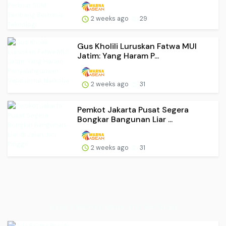
2 weeks ago
29
Gus Kholili Luruskan Fatwa MUI
Jatim: Yang Haram P...
2 weeks ago
31
Pemkot Jakarta Pusat Segera
Bongkar Bangunan Liar ...
2 weeks ago
31
Situs Informasi News Jitu Non Stop