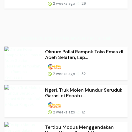
2 weeks ago
29
Update Buletin Hot Malam Cermat Terbaik
Oknum Polisi Rampok Toko Emas di
Aceh Selatan, Lep...
2 weeks ago
32
Ngeri, Truk Molen Mundur Seruduk
Garasi di Pecatu ...
2 weeks ago
12
Tertipu Modus Menggandakan