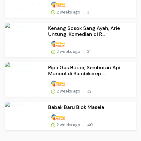
2 weeks ago
31
Kenang Sosok Sang Ayah, Arie
Untung: Komedian di R...
2 weeks ago
31
Pipa Gas Bocor, Semburan Api
Muncul di Sambikerep ...
2 weeks ago
32
Babak Baru Blok Masela
2 weeks ago
40