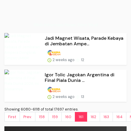
Web Informasi News Sore Viral
Jadi Magnet Wisata, Parade Kebaya
di Jembatan Ampe...
2 weeks ago
12
Igor Tolic Jagokan Argentina di
Final Piala Dunia ...
2 weeks ago
13
Showing 6080-6118 of total 17697 entries.
First
Prev.
158
159
160
161
162
163
164