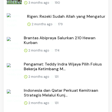
3 months ago
190
Rigen: Rezeki Sudah Allah yang Mengatur
2 months ago
179
Brantas Abipraya Salurkan 210 Hewan
Kurban
2 months ago
174
Pengamat: Teddy Indra Wijaya Pilih Fokus
Bekerja Ketimbang M...
2 months ago
131
Indonesia dan Qatar Perkuat Kemitraan
Strategis Melalui Kunj...
2 months ago
131