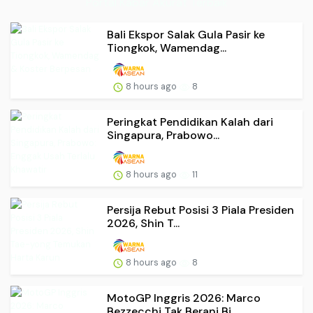
Portal Kabar Akurat Terbaik
Bali Ekspor Salak Gula Pasir ke
Tiongkok, Wamendag...
8 hours ago
8
Peringkat Pendidikan Kalah dari
Singapura, Prabowo...
8 hours ago
11
Persija Rebut Posisi 3 Piala Presiden
2026, Shin T...
8 hours ago
8
MotoGP Inggris 2026: Marco
Bezzecchi Tak Berani Bi...