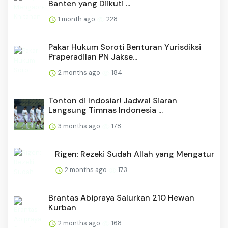
Banten yang Diikuti ...
1 month ago
228
Pakar Hukum Soroti Benturan Yurisdiksi
Praperadilan PN Jakse...
2 months ago
184
Tonton di Indosiar! Jadwal Siaran
Langsung Timnas Indonesia ...
3 months ago
178
Rigen: Rezeki Sudah Allah yang Mengatur
2 months ago
173
Brantas Abipraya Salurkan 210 Hewan
Kurban
2 months ago
168