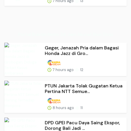
7 hours ago
13
Portal Buletin News 24 Jam Akurat Non Stop
Geger, Jenazah Pria dalam Bagasi
Honda Jazz di Gro...
7 hours ago
12
PTUN Jakarta Tolak Gugatan Ketua
Pertina NTT Semue...
8 hours ago
11
DPD GPEI Pacu Daya Saing Ekspor,
Dorong Bali Jadi ...