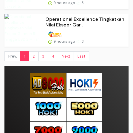
9 hours ago
3
Operational Excellence Tingkatkan
Nilai Ekspor Gar...
9 hours ago
3
Prev.
1
2
3
4
Next
Last