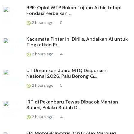
BPK: Opini WTP Bukan Tujuan Akhir, tetapi
Fondasi Perbaikan ...
2 hours ago
5
Kacamata Pintar Ini Dirilis, Andalkan AI untuk
Tingkatkan Pr...
2 hours ago
4
UT Umumkan Juara MTQ Disporseni
Nasional 2026, Palu Borong G...
2 hours ago
5
IRT di Pekanbaru Tewas Dibacok Mantan
Suami, Pelaku Sudah Di...
2 hours ago
4
FP1 MotoGP Inggris 2026: Alex Marquez