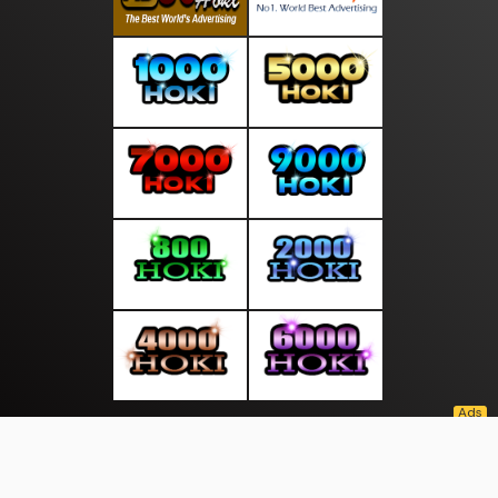
About Us
·
Contact Us
·
Terms & Conditions
·