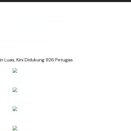
in News Sore Tepat Terpercaya
ses Adu Ayam Terbaik