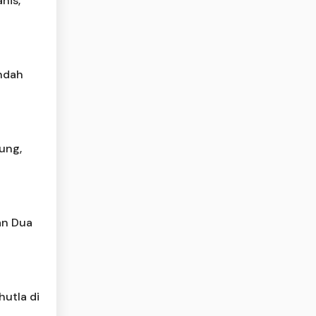
nis,
ndah
dung,
kan Dua
utla di