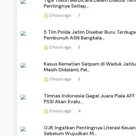
Tiga Tokoh Berbicara Dalam Diskusi Ten
Pentingnya Setiap...
2 hours ago
7
5 Tim Polda Jatim Disebar Buru Terduga
Pembunuh ASN Bangkala...
2 hours ago
3
Kasus Kematian Satpam di Waduk Jatil
Masih Didalami, Pel...
3 hours ago
3
Timnas Indonesia Gagal Juara Piala AFF
PSSI Akan Evalu...
3 hours ago
4
OJK Ingatkan Pentingnya Literasi Keua
Sebelum Wujudkan M...