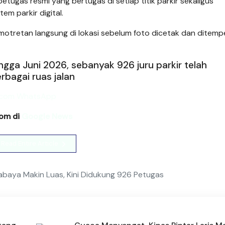
tugas resmi yang bertugas di setiap titik parkir sekaligus
m parkir digital.
otretan langsung di lokasi sebelum foto dicetak dan ditemp
Hingga Juni 2026, sebanyak 926 juru parkir telah
bagai ruas jalan
com di
Google News
Read Entire Article
urabaya Makin Luas, Kini Didukung 926 Petugas