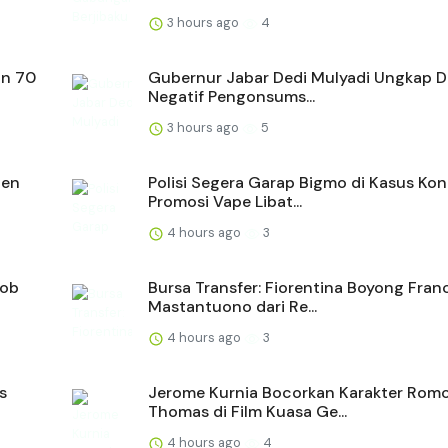
3 hours ago
4
an 70
Gubernur Jabar Dedi Mulyadi Ungkap 
Negatif Pengonsums...
3 hours ago
5
den
Polisi Segera Garap Bigmo di Kasus Ko
Promosi Vape Libat...
4 hours ago
3
cob
Bursa Transfer: Fiorentina Boyong Fran
Mastantuono dari Re...
4 hours ago
3
s
Jerome Kurnia Bocorkan Karakter Rom
Thomas di Film Kuasa Ge...
4 hours ago
4