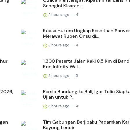
tang
Cuaca Menyengat, Kipas Pintar Laris Ma
Sebegini Kisaran ...
2 hours ago
4
Kuasa Hukum Ungkap Kesetiaan Sarwe
Merawat Ruben Onsu di...
3 hours ago
4
uhur
1.300 Peserta Jalan Kaki 8,5 Km di Ban
Ron Infinity Wal...
3 hours ago
5
 2026,
Persib Bandung ke Bali, Igor Tolic Siap
Ujian untuk P...
3 hours ago
4
ngan
Tim Gabungan Berjibaku Padamkan Karh
Bayung Lencir