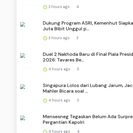
3 hours ago
4
Dukung Program ASRI, Kemenhut Siapk
Juta Bibit Unggul p...
3 hours ago
3
Duel 2 Nakhoda Baru di Final Piala Presi
2026: Tavares Be...
4 hours ago
5
Singapura Lolos dari Lubang Jarum, Ja
Mahler Bicara soal ...
4 hours ago
3
Mensesneg Tegaskan Belum Ada Surpre
Pergantian Kapolri
4 hours ago
4