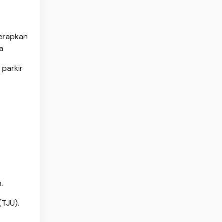
nerapkan
a
parkir
.
(TJU).