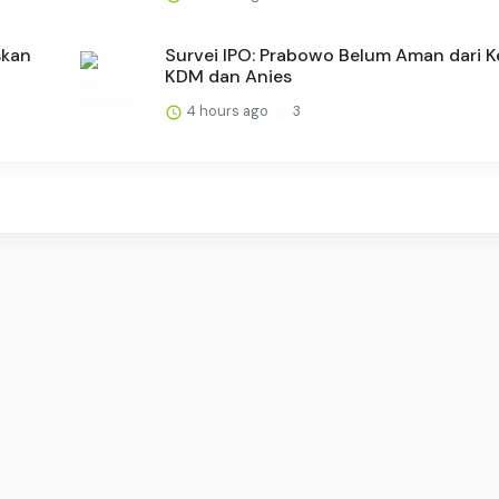
skan
Survei IPO: Prabowo Belum Aman dari K
KDM dan Anies
4 hours ago
3