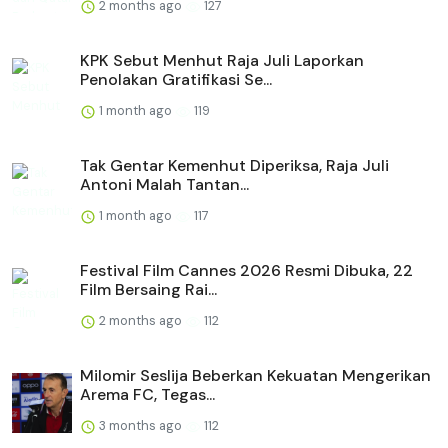
2 months ago
127
KPK Sebut Menhut Raja Juli Laporkan
Penolakan Gratifikasi Se...
1 month ago
119
Tak Gentar Kemenhut Diperiksa, Raja Juli
Antoni Malah Tantan...
1 month ago
117
Festival Film Cannes 2026 Resmi Dibuka, 22
Film Bersaing Rai...
2 months ago
112
Milomir Seslija Beberkan Kekuatan Mengerikan
Arema FC, Tegas...
3 months ago
112