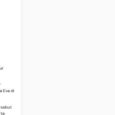
ur
r
a Eva di
rsebut
rta