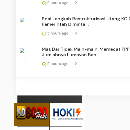
5 hours ago
2
Soal Langkah Restrukturisasi Utang KCI
Pemerintah Diminta ...
5 hours ago
4
Mas Dar Tidak Main-main, Memecat PPP
Jumlahnya Lumayan Ban...
5 hours ago
2