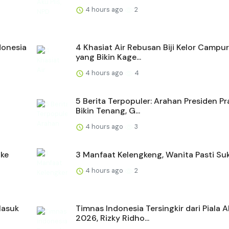
4 hours ago
2
donesia
4 Khasiat Air Rebusan Biji Kelor Campu
yang Bikin Kage...
4 hours ago
4
5 Berita Terpopuler: Arahan Presiden 
Bikin Tenang, G...
4 hours ago
3
 ke
3 Manfaat Kelengkeng, Wanita Pasti Su
4 hours ago
2
Masuk
Timnas Indonesia Tersingkir dari Piala 
2026, Rizky Ridho...