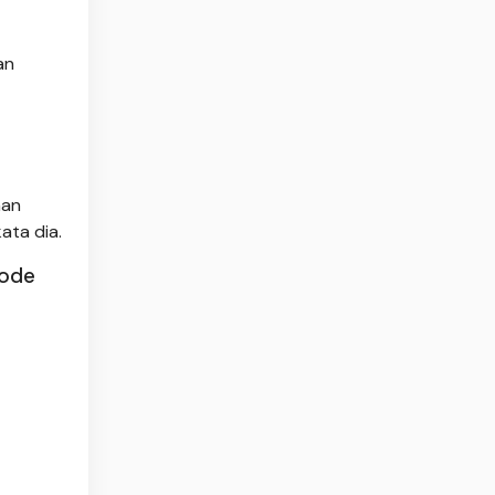
an
han
ata dia.
iode