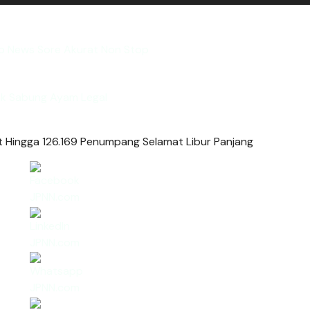
fo News Sore Akurat Non Stop
nk Sabung Ayam Legal