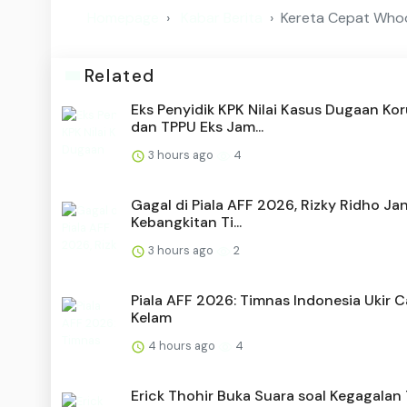
Homepage
Kabar Berita
Kereta Cepat Whoo
Related
Eks Penyidik KPK Nilai Kasus Dugaan Kor
dan TPPU Eks Jam...
3 hours ago
4
Gagal di Piala AFF 2026, Rizky Ridho Jan
Kebangkitan Ti...
3 hours ago
2
Piala AFF 2026: Timnas Indonesia Ukir 
Kelam
4 hours ago
4
Erick Thohir Buka Suara soal Kegagalan