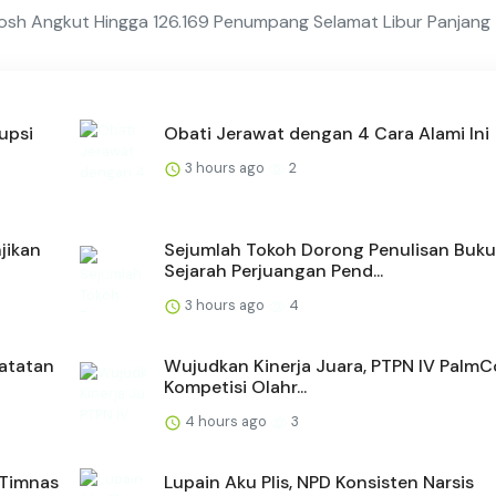
sh Angkut Hingga 126.169 Penumpang Selamat Libur Panjang
upsi
Obati Jerawat dengan 4 Cara Alami Ini
3 hours ago
2
jikan
Sejumlah Tokoh Dorong Penulisan Buku
Sejarah Perjuangan Pend...
3 hours ago
4
Catatan
Wujudkan Kinerja Juara, PTPN IV PalmC
Kompetisi Olahr...
4 hours ago
3
 Timnas
Lupain Aku Plis, NPD Konsisten Narsis