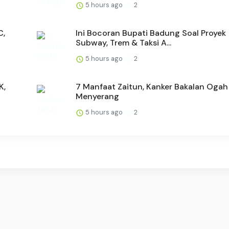
5 hours ago
2
C,
Ini Bocoran Bupati Badung Soal Proyek
Subway, Trem & Taksi A...
5 hours ago
2
K,
7 Manfaat Zaitun, Kanker Bakalan Ogah
Menyerang
5 hours ago
2