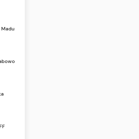
r Madu
Prabowo
ka
AFF