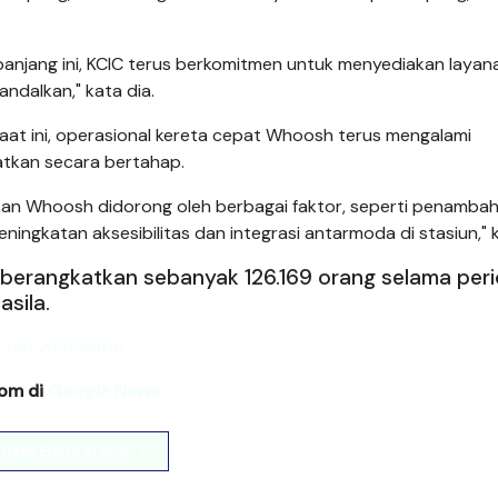
panjang ini, KCIC terus berkomitmen untuk menyediakan layan
ndalkan," kata dia.
at ini, operasional kereta cepat Whoosh terus mengalami
atkan secara bertahap.
an Whoosh didorong oleh berbagai faktor, seperti penamba
eningkatan aksesibilitas dan integrasi antarmoda di stasiun," k
erangkatkan sebanyak 126.169 orang selama per
asila.
com di
Google News
Read Entire Article