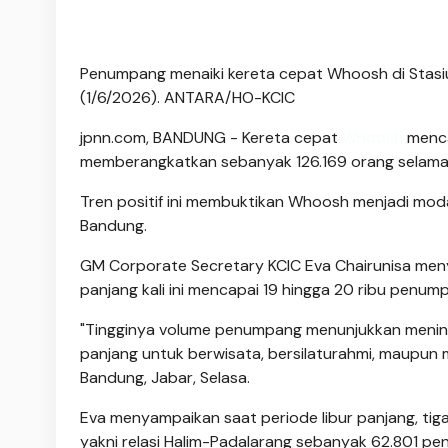
Penumpang menaiki kereta cepat Whoosh di Stasiu
(1/6/2026). ANTARA/HO-KCIC
jpnn.com
, BANDUNG - Kereta cepat
Whoosh
menca
memberangkatkan sebanyak 126.169 orang selam
Tren positif ini membuktikan Whoosh menjadi moda
Bandung.
GM Corporate Secretary KCIC Eva Chairunisa me
panjang kali ini mencapai 19 hingga 20 ribu penump
"Tingginya volume penumpang menunjukkan menin
panjang untuk berwisata, bersilaturahmi, maupun m
Bandung, Jabar, Selasa.
Eva menyampaikan saat periode libur panjang, ti
yakni relasi Halim-Padalarang sebanyak 62.801 