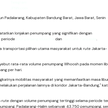
n Padalarang, Kabupaten Bandung Barat, Jawa Barat, Senin
tatkan lonjakan penumpang yang signifikan dengan
a periode
libur panjang Iduladha
dan
Hari Lahir Pancasila
.
 transportasi pilihan utama masyarakat untuk rute Jakarta-
nyebut rata-rata volume penumpang Whoosh pada momen lib
ang per hari.
gkatnya mobilitas masyarakat yang memanfaatkan masa libu
elakukan perjalanan lainnya di koridor Jakarta-Bandung," kat
ga rute dengan volume penumpang tertinggi selama periode te
penumpang, Padalarang-Halim sebanyak 43.750 penumpang, se