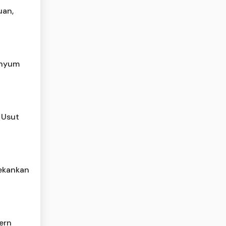
uan,
enyum
 Usut
Tekankan
ern