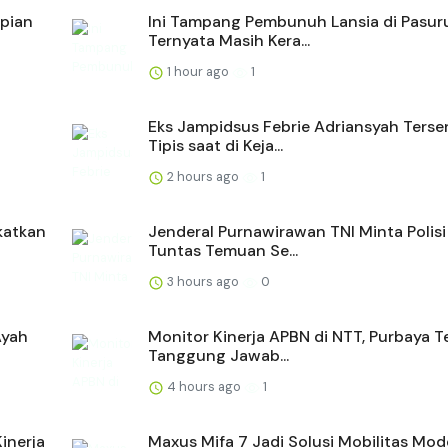
pian
Ini Tampang Pembunuh Lansia di Pasur
Ternyata Masih Kera...
1 hour ago
1
Eks Jampidsus Febrie Adriansyah Ters
Tipis saat di Keja...
2 hours ago
1
katkan
Jenderal Purnawirawan TNI Minta Polisi
Tuntas Temuan Se...
3 hours ago
0
Ayah
Monitor Kinerja APBN di NTT, Purbaya 
Tanggung Jawab...
4 hours ago
1
inerja
Maxus Mifa 7 Jadi Solusi Mobilitas Mod