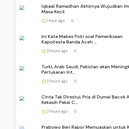
Iqbaal Ramadhan Akhirnya Wujudkan Im
Masa Kecil
1 hour ago
0
Ini Kata Mabes Polri soal Pemeriksaan
Kapolresta Banda Aceh ...
2 hours ago
0
Turki, Arab Saudi, Pakistan akan Mening
Pertukaran Int...
2 hours ago
0
Cinta Tak Direstui, Pria di Dumai Bacok 
Kekasih Pakai C...
3 hours ago
0
Prabowo Beri Rapor Memuaskan untuk K