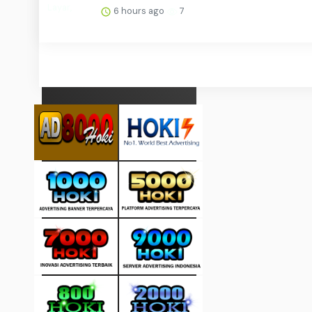
6 hours ago
7