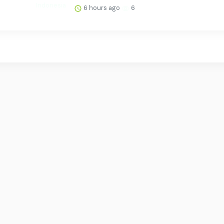
6 hours ago
6