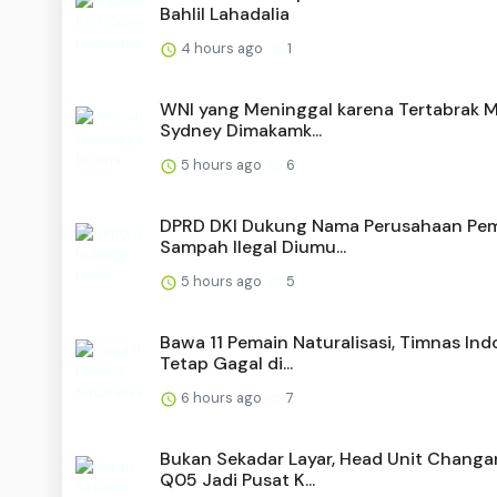
Bahlil Lahadalia
4 hours ago
1
WNI yang Meninggal karena Tertabrak Mo
Sydney Dimakamk...
5 hours ago
6
DPRD DKI Dukung Nama Perusahaan P
Sampah Ilegal Diumu...
5 hours ago
5
Bawa 11 Pemain Naturalisasi, Timnas Ind
Tetap Gagal di...
6 hours ago
7
Bukan Sekadar Layar, Head Unit Chang
Q05 Jadi Pusat K...