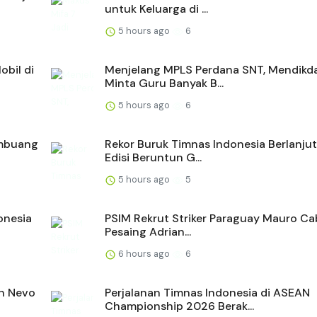
untuk Keluarga di ...
5 hours ago
6
bil di
Menjelang MPLS Perdana SNT, Mendik
Minta Guru Banyak B...
5 hours ago
6
embuang
Rekor Buruk Timnas Indonesia Berlanjut
Edisi Beruntun G...
5 hours ago
5
onesia
PSIM Rekrut Striker Paraguay Mauro Cab
Pesaing Adrian...
6 hours ago
6
an Nevo
Perjalanan Timnas Indonesia di ASEAN
Championship 2026 Berak...