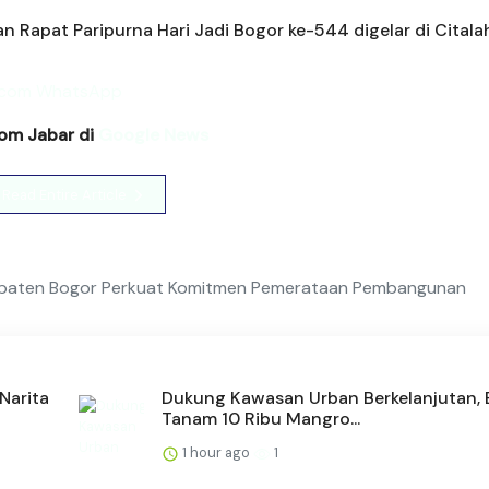
n Rapat Paripurna Hari Jadi Bogor ke-544 digelar di Citala
com Jabar di
Google News
Read Entire Article
abupaten Bogor Perkuat Komitmen Pemerataan Pembangunan
Narita
Dukung Kawasan Urban Berkelanjutan,
Tanam 10 Ribu Mangro...
1 hour ago
1