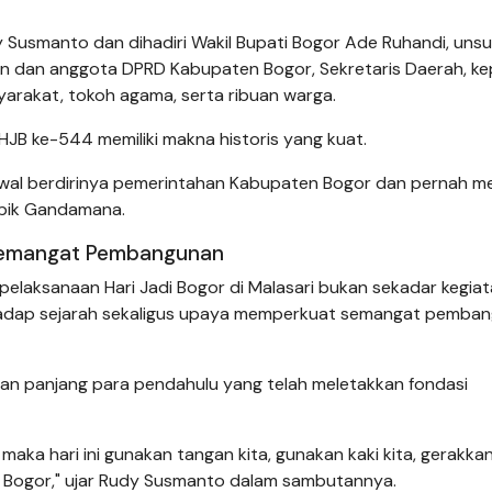
 Susmanto dan dihadiri Wakil Bupati Bogor Ade Ruhandi, uns
an dan anggota DPRD Kabupaten Bogor, Sekretaris Daerah, ke
arakat, tokoh agama, serta ribuan warga.
 HJB ke-544 memiliki makna historis yang kuat.
k awal berdirinya pemerintahan Kabupaten Bogor dan pernah m
Ipik Gandamana.
Semangat Pembangunan
laksanaan Hari Jadi Bogor di Malasari bukan sekadar kegia
hadap sejarah sekaligus upaya memperkuat semangat pemba
an panjang para pendahulu yang telah meletakkan fondasi
, maka hari ini gunakan tangan kita, gunakan kaki kita, gerakk
Bogor," ujar Rudy Susmanto dalam sambutannya.