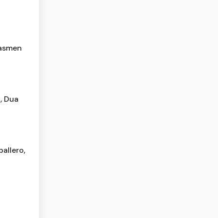
dasmen
, Dua
allero,