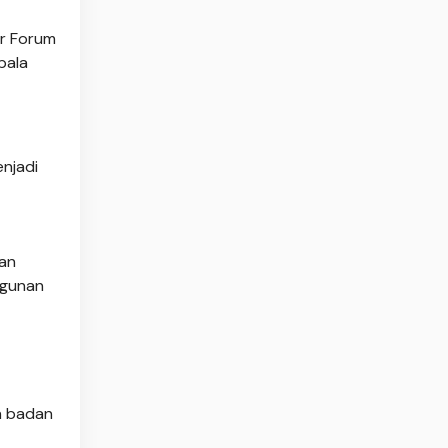
ur Forum
pala
enjadi
tan
ngunan
an badan