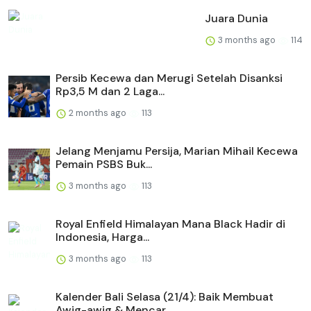
Juara Dunia
3 months ago
114
Persib Kecewa dan Merugi Setelah Disanksi
Rp3,5 M dan 2 Laga...
2 months ago
113
Jelang Menjamu Persija, Marian Mihail Kecewa
Pemain PSBS Buk...
3 months ago
113
Royal Enfield Himalayan Mana Black Hadir di
Indonesia, Harga...
3 months ago
113
Kalender Bali Selasa (21/4): Baik Membuat
Awig-awig & Mencar...