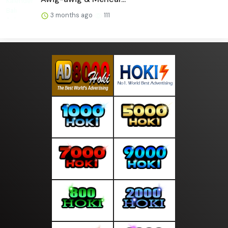
3 months ago
111