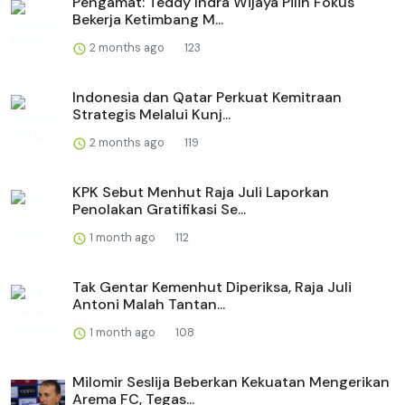
Pengamat: Teddy Indra Wijaya Pilih Fokus
Bekerja Ketimbang M...
2 months ago
123
Indonesia dan Qatar Perkuat Kemitraan
Strategis Melalui Kunj...
2 months ago
119
KPK Sebut Menhut Raja Juli Laporkan
Penolakan Gratifikasi Se...
1 month ago
112
Tak Gentar Kemenhut Diperiksa, Raja Juli
Antoni Malah Tantan...
1 month ago
108
Milomir Seslija Beberkan Kekuatan Mengerikan
Arema FC, Tegas...