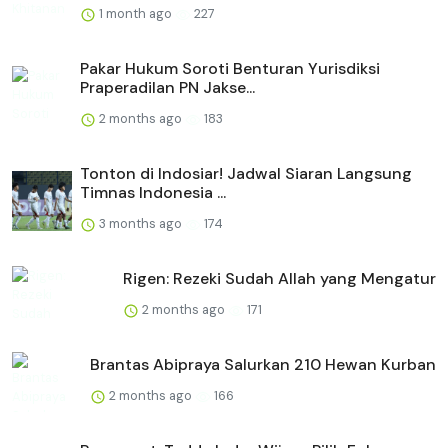
1 month ago
227
Pakar Hukum Soroti Benturan Yurisdiksi
Praperadilan PN Jakse...
2 months ago
183
Tonton di Indosiar! Jadwal Siaran Langsung
Timnas Indonesia ...
3 months ago
174
Rigen: Rezeki Sudah Allah yang Mengatur
2 months ago
171
Brantas Abipraya Salurkan 210 Hewan Kurban
2 months ago
166