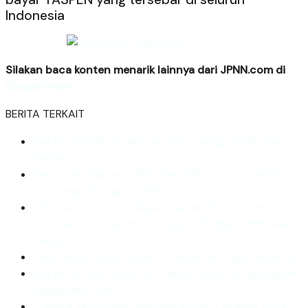
Indonesia
Silakan baca konten menarik lainnya dari JPNN.com di
Google News
BERITA
TERKAIT
Gaji ke-13 PPPK Sudah Tersedia, Tunggu Upah Juni
Selesai, ya
Pencairan Gaji ke-13 PNS dan PPPK, ternyata Masih
Ada yang Ditunggu, Oalah
5 Berita Terpopuler: Kapan Gaji ke-13 Cair? Semua
ASN Dapat, tetapi Pemotongan TPP Bikin PPPK Makin
Terjepit
PPPK Bakal Dapat Gaji ke-13 Mulai Juni, Ingat Anak, ya
Gaji ke-13 ASN Harus Cair Tepat Waktu, tetapi Kapan?
Bagaimana PPPK PW?
5 Berita Terpopuler: Menpan RB Beri Catatan, PPPK