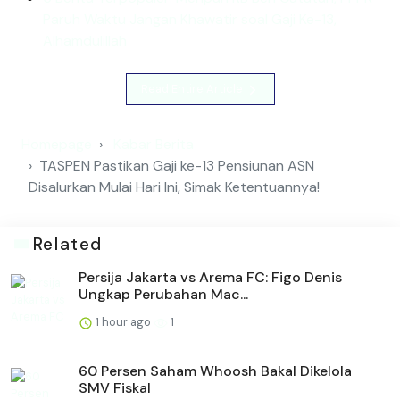
Paruh Waktu Jangan Khawatir soal Gaji Ke-13,
Alhamdulillah
Read Entire Article
Homepage
Kabar Berita
TASPEN Pastikan Gaji ke-13 Pensiunan ASN
Disalurkan Mulai Hari Ini, Simak Ketentuannya!
Related
Persija Jakarta vs Arema FC: Figo Denis
Ungkap Perubahan Mac...
1 hour ago
1
60 Persen Saham Whoosh Bakal Dikelola
SMV Fiskal