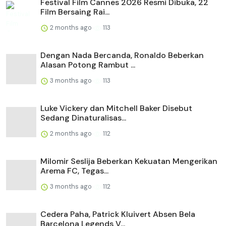
Festival Film Cannes 2026 Resmi Dibuka, 22
Film Bersaing Rai...
2 months ago
113
Dengan Nada Bercanda, Ronaldo Beberkan
Alasan Potong Rambut ...
3 months ago
113
Luke Vickery dan Mitchell Baker Disebut
Sedang Dinaturalisas...
2 months ago
112
Milomir Seslija Beberkan Kekuatan Mengerikan
Arema FC, Tegas...
3 months ago
112
Cedera Paha, Patrick Kluivert Absen Bela
Barcelona Legends V...